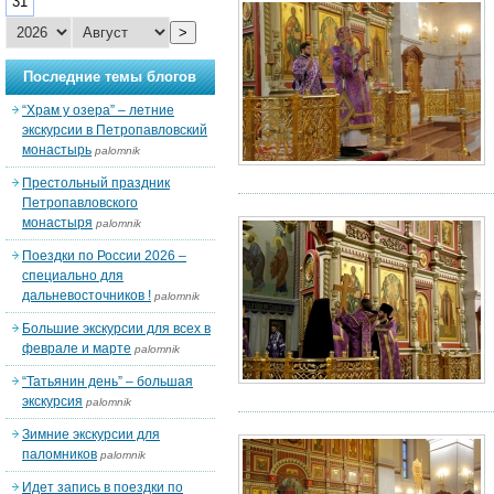
31
>
Последние темы блогов
“Храм у озера” – летние
экскурсии в Петропавловский
монастырь
palomnik
Престольный праздник
Петропавловского
монастыря
palomnik
Поездки по России 2026 –
специально для
дальневосточников !
palomnik
Большие экскурсии для всех в
феврале и марте
palomnik
“Татьянин день” – большая
экскурсия
palomnik
Зимние экскурсии для
паломников
palomnik
Идет запись в поездки по