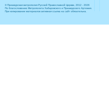
© Приамурская митрополия Русской Православной Церкви, 2012 - 2026
По благословению Митрополита Хабаровского и Приамурского Артемия.
При копировании материалов активная ссылка на сайт обязательна.