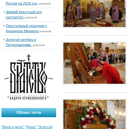
России на 2026 год.
palomnik
Зимний Крестный ход
состоится !
palomnik
Престольный праздник у
Архангела Михаила
palomnik
Золотой октябрь в
Петропавловке.
palomnik
Облако тегов
"Вера и дело"
"Душа"
"Золотой