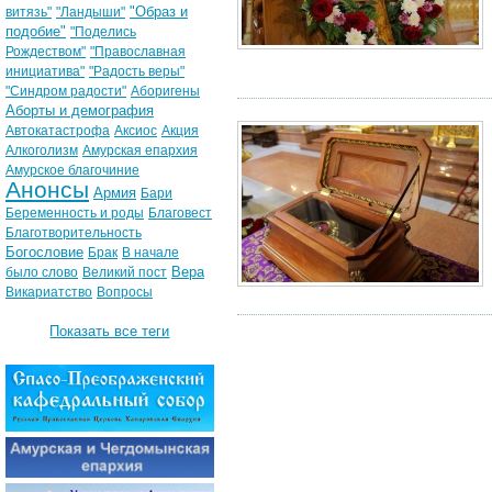
"Образ и
витязь"
"Ландыши"
подобие"
"Поделись
Рождеством"
"Православная
инициатива"
"Радость веры"
"Синдром радости"
Аборигены
Аборты и демография
Автокатастрофа
Аксиос
Акция
Алкоголизм
Амурская епархия
Амурское благочиние
Анонсы
Армия
Бари
Беременность и роды
Благовест
Благотворительность
Богословие
Брак
В начале
Вера
было слово
Великий пост
Викариатство
Вопросы
Показать все теги