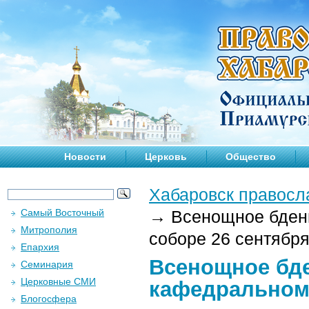
Новости
Церковь
Общество
Хабаровск правосл
Самый Восточный
→
Всенощное бден
Митрополия
соборе 26 сентября 
Епархия
Всенощное бд
Семинария
Церковные СМИ
кафедральном 
Блогосфера