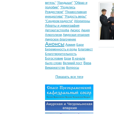
"Образ и
витязь"
"Ландыши"
подобие"
"Поделись
Рождеством"
"Православная
инициатива"
"Радость веры"
"Синдром радости"
Аборигены
Аборты и демография
Автокатастрофа
Аксиос
Акция
Алкоголизм
Амурская епархия
Амурское благочиние
Анонсы
Армия
Бари
Беременность и роды
Благовест
Благотворительность
Богословие
Брак
В начале
Вера
было слово
Великий пост
Викариатство
Вопросы
Показать все теги