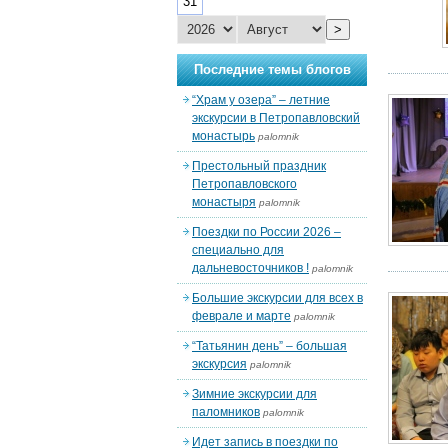
31
>
Последние темы блогов
“Храм у озера” – летние
экскурсии в Петропавловский
монастырь
palomnik
Престольный праздник
Петропавловского
монастыря
palomnik
Поездки по России 2026 –
специально для
дальневосточников !
palomnik
Большие экскурсии для всех в
феврале и марте
palomnik
“Татьянин день” – большая
экскурсия
palomnik
Зимние экскурсии для
паломников
palomnik
Идет запись в поездки по