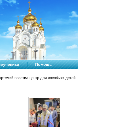
мученики
Помощь
ртемий посетил центр для «особых» детей