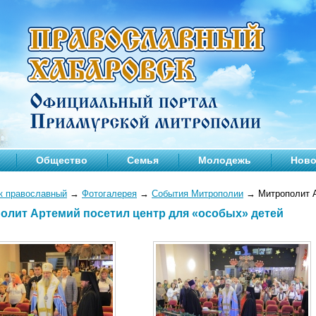
Общество
Семья
Молодежь
Ново
к православный
→
Фотогалерея
→
События Митрополии
→
Митрополит А
олит Артемий посетил центр для «особых» детей