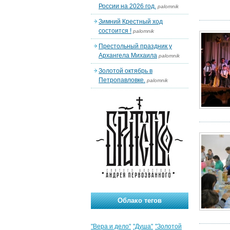
России на 2026 год.
palomnik
Зимний Крестный ход
состоится !
palomnik
Престольный праздник у
Архангела Михаила
palomnik
Золотой октябрь в
Петропавловке.
palomnik
Облако тегов
"Вера и дело"
"Душа"
"Золотой