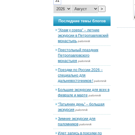
31
>
Последние темы блогов
“Храм у озера” – летние
экскурсии в Петропавловский
монастырь
palomnik
Престольный праздник
Петропавловского
монастыря
palomnik
Поездки по России 2026 –
специально для
дальневосточников !
palomnik
Большие экскурсии для всех в
феврале и марте
palomnik
“Татьянин день” – большая
экскурсия
palomnik
Зимние экскурсии для
паломников
palomnik
Идет запись в поездки по