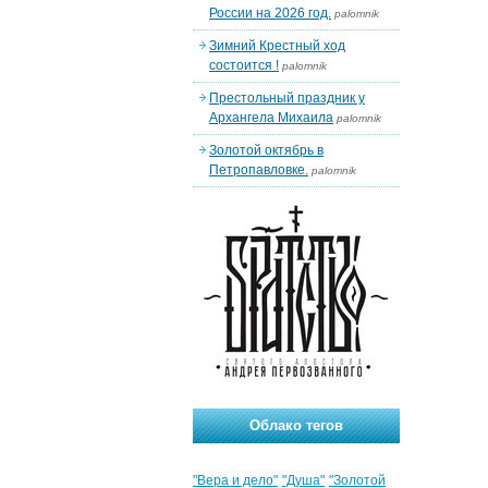
России на 2026 год.
palomnik
Зимний Крестный ход
состоится !
palomnik
Престольный праздник у
Архангела Михаила
palomnik
Золотой октябрь в
Петропавловке.
palomnik
Облако тегов
"Вера и дело"
"Душа"
"Золотой