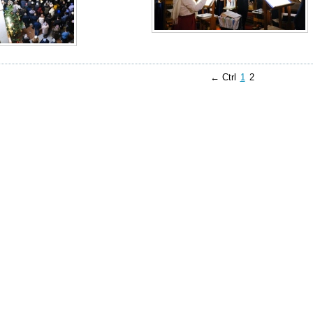
← Ctrl
1
2