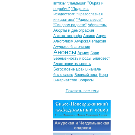
"Образ и
витязь"
"Ландыши"
подобие"
"Поделись
Рождеством"
"Православная
инициатива"
"Радость веры"
"Синдром радости"
Аборигены
Аборты и демография
Автокатастрофа
Аксиос
Акция
Алкоголизм
Амурская епархия
Амурское благочиние
Анонсы
Армия
Бари
Беременность и роды
Благовест
Благотворительность
Богословие
Брак
В начале
Вера
было слово
Великий пост
Викариатство
Вопросы
Показать все теги