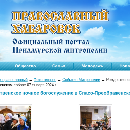
Общество
Семья
Молодежь
Ново
к православный
→
Фотогалерея
→
События Митрополии
→
Рождественск
нском соборе 07 января 2024 г.
твенское ночное богослужение в Спасо-Преображенском