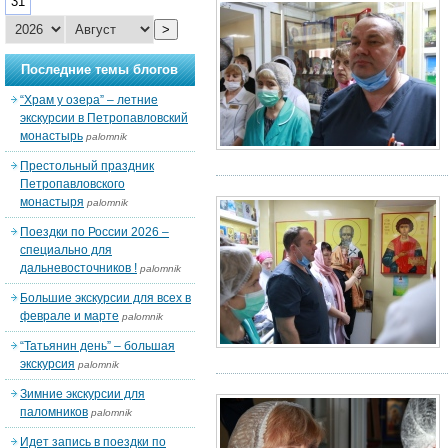
31
>
Последние темы блогов
“Храм у озера” – летние
экскурсии в Петропавловский
монастырь
palomnik
Престольный праздник
Петропавловского
монастыря
palomnik
Поездки по России 2026 –
специально для
дальневосточников !
palomnik
Большие экскурсии для всех в
феврале и марте
palomnik
“Татьянин день” – большая
экскурсия
palomnik
Зимние экскурсии для
паломников
palomnik
Идет запись в поездки по