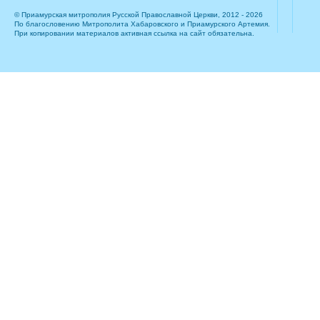
© Приамурская митрополия Русской Православной Церкви, 2012 - 2026
По благословению Митрополита Хабаровского и Приамурского Артемия.
При копировании материалов активная ссылка на сайт обязательна.