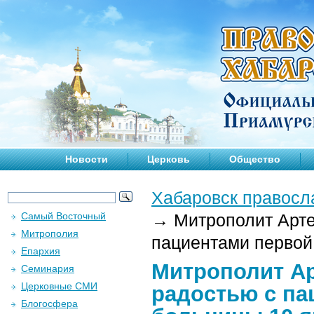
Новости
Церковь
Общество
Хабаровск правосл
Самый Восточный
→
Митрополит Арте
Митрополия
пациентами первой
Епархия
Митрополит А
Семинария
Церковные СМИ
радостью с па
Блогосфера