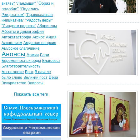
"Образ и
витязь"
"Ландыши"
подобие"
"Поделись
Рождеством"
"Православная
инициатива"
"Радость веры"
"Синдром радости"
Аборигены
Аборты и демография
Автокатастрофа
Аксиос
Акция
Алкоголизм
Амурская епархия
Амурское благочиние
Анонсы
Армия
Бари
Беременность и роды
Благовест
Благотворительность
Богословие
Брак
В начале
Вера
было слово
Великий пост
Викариатство
Вопросы
Показать все теги