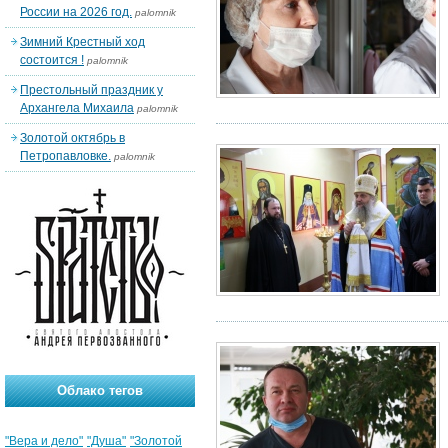
России на 2026 год.
palomnik
Зимний Крестный ход
состоится !
palomnik
Престольный праздник у
Архангела Михаила
palomnik
Золотой октябрь в
Петропавловке.
palomnik
Облако тегов
"Вера и дело"
"Душа"
"Золотой