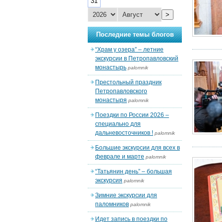
31
>
Последние темы блогов
“Храм у озера” – летние
экскурсии в Петропавловский
монастырь
palomnik
Престольный праздник
Петропавловского
монастыря
palomnik
Поездки по России 2026 –
специально для
дальневосточников !
palomnik
Большие экскурсии для всех в
феврале и марте
palomnik
“Татьянин день” – большая
экскурсия
palomnik
Зимние экскурсии для
паломников
palomnik
Идет запись в поездки по