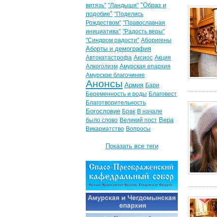
"Образ и
витязь"
"Ландыши"
подобие"
"Поделись
Рождеством"
"Православная
инициатива"
"Радость веры"
"Синдром радости"
Аборигены
Аборты и демография
Автокатастрофа
Аксиос
Акция
Алкоголизм
Амурская епархия
Амурское благочиние
Анонсы
Армия
Бари
Беременность и роды
Благовест
Благотворительность
Богословие
Брак
В начале
Вера
было слово
Великий пост
Викариатство
Вопросы
Показать все теги