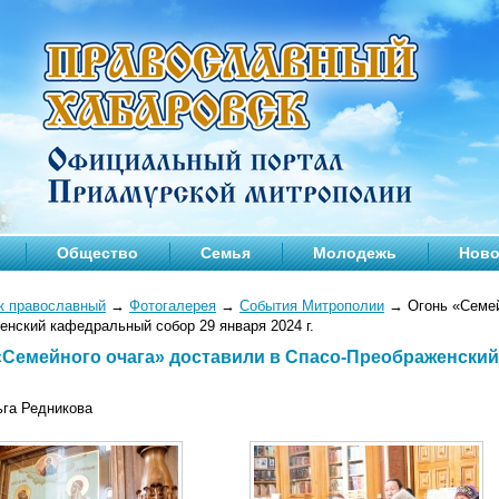
Общество
Семья
Молодежь
Ново
к православный
→
Фотогалерея
→
События Митрополии
→
Огонь «Семей
енский кафедральный собор 29 января 2024 г.
«Семейного очага» доставили в Спасо-Преображенский
ьга Редникова