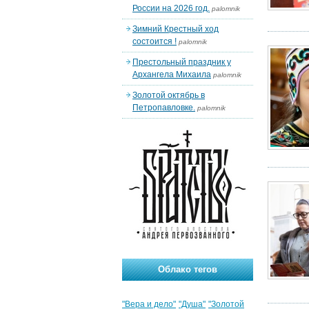
России на 2026 год.
palomnik
Зимний Крестный ход
состоится !
palomnik
Престольный праздник у
Архангела Михаила
palomnik
Золотой октябрь в
Петропавловке.
palomnik
Облако тегов
"Вера и дело"
"Душа"
"Золотой