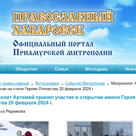
Общество
Семья
Молодежь
Ново
к православный
→
Фотогалерея
→
События Митрополии
→
Митрополит А
сии на стеле Героев Отечества 20 февраля 2024 г.
олит Артемий принял участие в открытии имени Героя 
ва 20 февраля 2024 г.
ьга Редникова