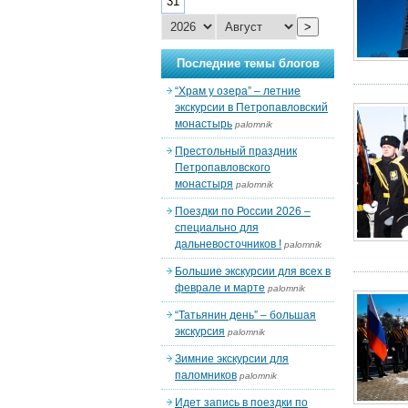
31
>
Последние темы блогов
“Храм у озера” – летние
экскурсии в Петропавловский
монастырь
palomnik
Престольный праздник
Петропавловского
монастыря
palomnik
Поездки по России 2026 –
специально для
дальневосточников !
palomnik
Большие экскурсии для всех в
феврале и марте
palomnik
“Татьянин день” – большая
экскурсия
palomnik
Зимние экскурсии для
паломников
palomnik
Идет запись в поездки по