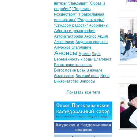
"Образ и
витязь"
"Ландыши"
подобие"
"Поделись
Рождеством"
"Православная
инициатива"
"Радость веры"
"Синдром радости"
Аборигены
Аборты и демография
Автокатастрофа
Аксиос
Акция
Алкоголизм
Амурская епархия
Амурское благочиние
Анонсы
Армия
Бари
Беременность и роды
Благовест
Благотворительность
Богословие
Брак
В начале
Вера
было слово
Великий пост
Викариатство
Вопросы
Показать все теги