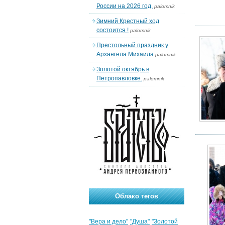
России на 2026 год.
palomnik
Зимний Крестный ход
состоится !
palomnik
Престольный праздник у
Архангела Михаила
palomnik
Золотой октябрь в
Петропавловке.
palomnik
Облако тегов
"Вера и дело"
"Душа"
"Золотой