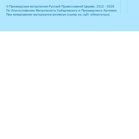
© Приамурская митрополия Русской Православной Церкви, 2012 - 2026
По благословению Митрополита Хабаровского и Приамурского Артемия.
При копировании материалов активная ссылка на сайт обязательна.