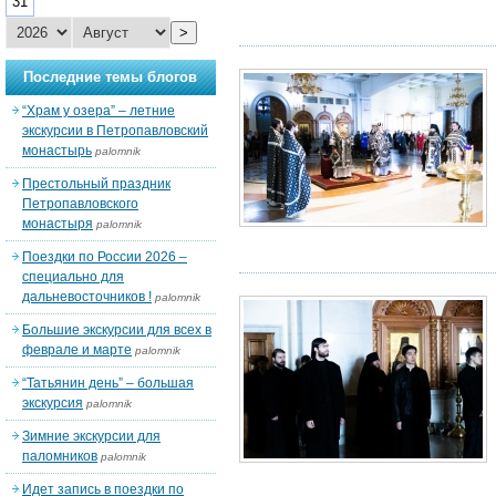
31
>
Последние темы блогов
“Храм у озера” – летние
экскурсии в Петропавловский
монастырь
palomnik
Престольный праздник
Петропавловского
монастыря
palomnik
Поездки по России 2026 –
специально для
дальневосточников !
palomnik
Большие экскурсии для всех в
феврале и марте
palomnik
“Татьянин день” – большая
экскурсия
palomnik
Зимние экскурсии для
паломников
palomnik
Идет запись в поездки по