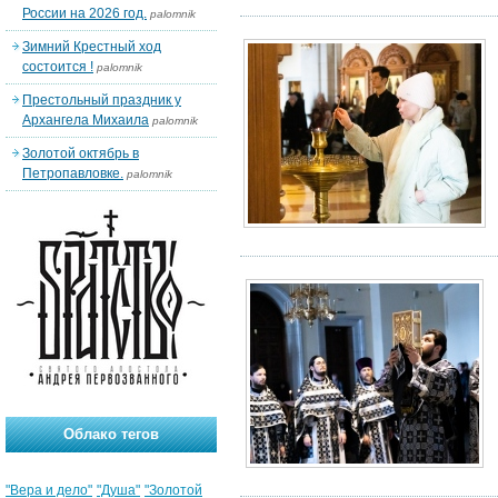
России на 2026 год.
palomnik
Зимний Крестный ход
состоится !
palomnik
Престольный праздник у
Архангела Михаила
palomnik
Золотой октябрь в
Петропавловке.
palomnik
Облако тегов
"Вера и дело"
"Душа"
"Золотой