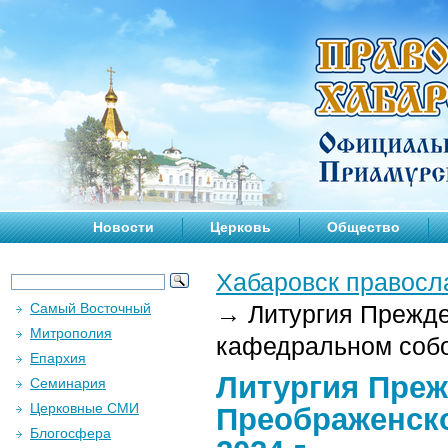
Новости
Церковь
Общество
Хабаровск правосл
Самый Восточный
→
Литургия Прежд
Митрополия
кафедральном собор
Епархия
Литургия Преж
Семинария
Церковные СМИ
Преображенск
Блогосфера