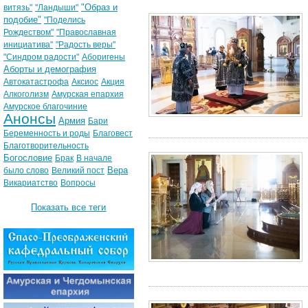
"Образ и
витязь"
"Ландыши"
подобие"
"Поделись
Рождеством"
"Православная
инициатива"
"Радость веры"
"Синдром радости"
Аборигены
Аборты и демография
Автокатастрофа
Аксиос
Акция
Алкоголизм
Амурская епархия
Амурское благочиние
Анонсы
Армия
Бари
Беременность и роды
Благовест
Благотворительность
Богословие
Брак
В начале
Вера
было слово
Великий пост
Викариатство
Вопросы
Показать все теги