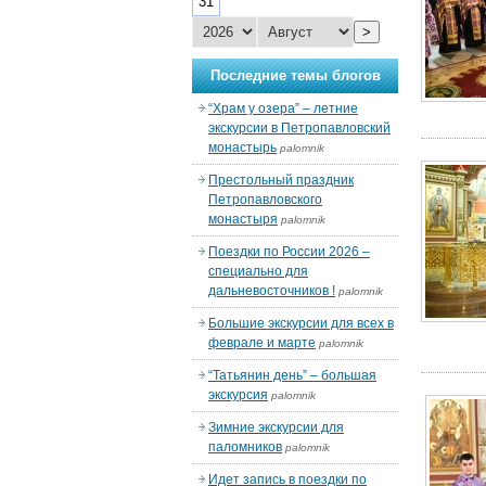
31
>
Последние темы блогов
“Храм у озера” – летние
экскурсии в Петропавловский
монастырь
palomnik
Престольный праздник
Петропавловского
монастыря
palomnik
Поездки по России 2026 –
специально для
дальневосточников !
palomnik
Большие экскурсии для всех в
феврале и марте
palomnik
“Татьянин день” – большая
экскурсия
palomnik
Зимние экскурсии для
паломников
palomnik
Идет запись в поездки по