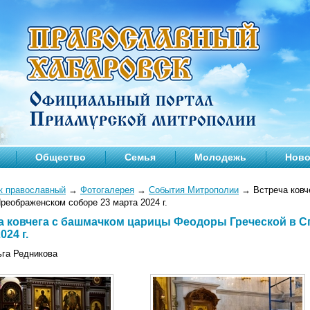
Общество
Семья
Молодежь
Ново
к православный
→
Фотогалерея
→
События Митрополии
→
Встреча ковч
реображенском соборе 23 марта 2024 г.
а ковчега с башмачком царицы Феодоры Греческой в С
024 г.
ьга Редникова