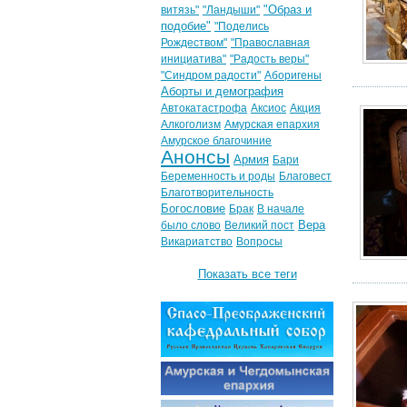
"Образ и
витязь"
"Ландыши"
подобие"
"Поделись
Рождеством"
"Православная
инициатива"
"Радость веры"
"Синдром радости"
Аборигены
Аборты и демография
Автокатастрофа
Аксиос
Акция
Алкоголизм
Амурская епархия
Амурское благочиние
Анонсы
Армия
Бари
Беременность и роды
Благовест
Благотворительность
Богословие
Брак
В начале
Вера
было слово
Великий пост
Викариатство
Вопросы
Показать все теги