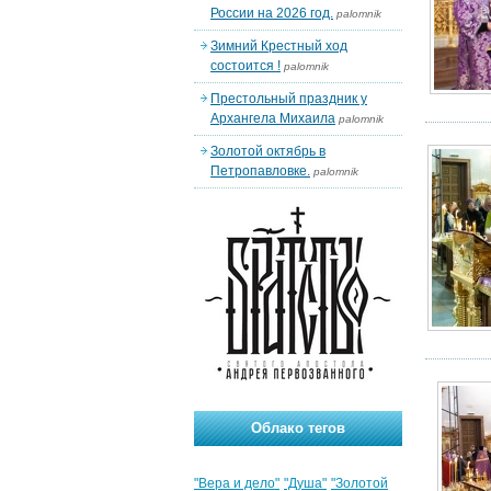
России на 2026 год.
palomnik
Зимний Крестный ход
состоится !
palomnik
Престольный праздник у
Архангела Михаила
palomnik
Золотой октябрь в
Петропавловке.
palomnik
Облако тегов
"Вера и дело"
"Душа"
"Золотой