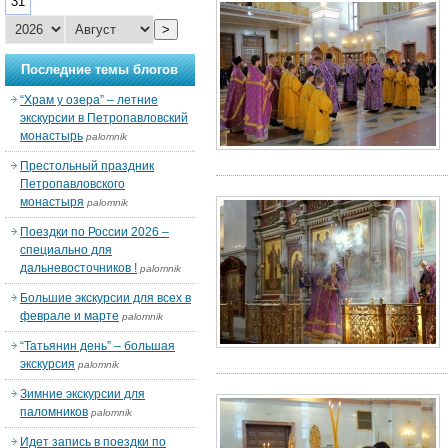
31
>
Последние темы блогов
“Храм у озера” – летние
экскурсии в Петропавловский
монастырь
palomnik
Престольный праздник
Петропавловского
монастыря
palomnik
Поездки по России 2026 –
специально для
дальневосточников !
palomnik
Большие экскурсии для всех в
феврале и марте
palomnik
“Татьянин день” – большая
экскурсия
palomnik
Зимние экскурсии для
паломников
palomnik
Идет запись в поездки по