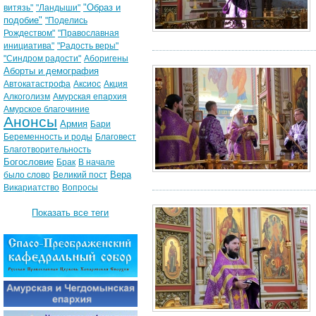
"Образ и
витязь"
"Ландыши"
подобие"
"Поделись
Рождеством"
"Православная
инициатива"
"Радость веры"
"Синдром радости"
Аборигены
Аборты и демография
Автокатастрофа
Аксиос
Акция
Алкоголизм
Амурская епархия
Амурское благочиние
Анонсы
Армия
Бари
Беременность и роды
Благовест
Благотворительность
Богословие
Брак
В начале
Вера
было слово
Великий пост
Викариатство
Вопросы
Показать все теги