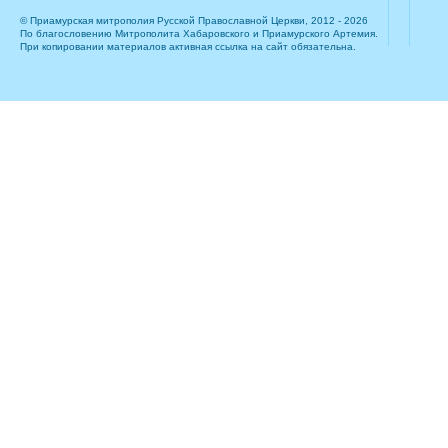
© Приамурская митрополия Русской Православной Церкви, 2012 - 2026
По благословению Митрополита Хабаровского и Приамурского Артемия.
При копировании материалов активная ссылка на сайт обязательна.