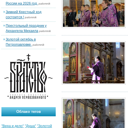
России на 2026 год.
palomnik
Зимний Крестный ход
состоится !
palomnik
Престольный праздник у
Архангела Михаила
palomnik
Золотой октябрь в
Петропавловке.
palomnik
Облако тегов
"Вера и дело"
"Душа"
"Золотой