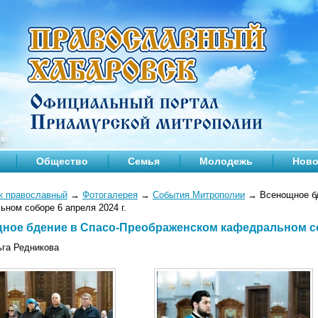
Общество
Семья
Молодежь
Ново
к православный
→
Фотогалерея
→
События Митрополии
→
Всенощное бд
ном соборе 6 апреля 2024 г.
ное бдение в Спасо-Преображенском кафедральном соб
ьга Редникова