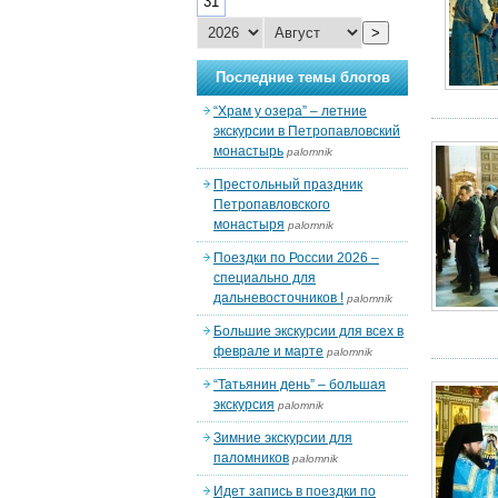
31
>
Последние темы блогов
“Храм у озера” – летние
экскурсии в Петропавловский
монастырь
palomnik
Престольный праздник
Петропавловского
монастыря
palomnik
Поездки по России 2026 –
специально для
дальневосточников !
palomnik
Большие экскурсии для всех в
феврале и марте
palomnik
“Татьянин день” – большая
экскурсия
palomnik
Зимние экскурсии для
паломников
palomnik
Идет запись в поездки по