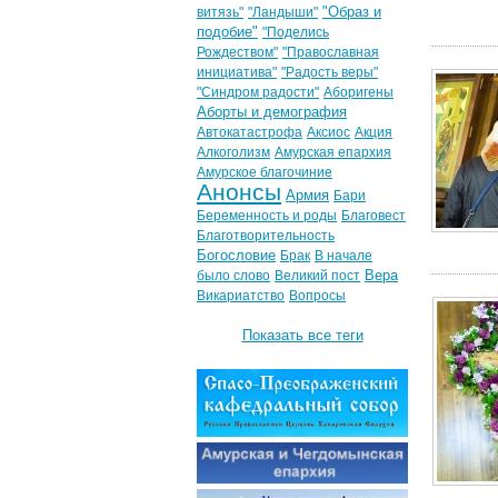
"Образ и
витязь"
"Ландыши"
подобие"
"Поделись
Рождеством"
"Православная
инициатива"
"Радость веры"
"Синдром радости"
Аборигены
Аборты и демография
Автокатастрофа
Аксиос
Акция
Алкоголизм
Амурская епархия
Амурское благочиние
Анонсы
Армия
Бари
Беременность и роды
Благовест
Благотворительность
Богословие
Брак
В начале
Вера
было слово
Великий пост
Викариатство
Вопросы
Показать все теги