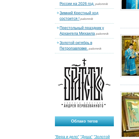
России на 2026 год.
palomnik
Зимний Крестный ход
состоится !
palomnik
Престольный праздник у
Архангела Михаила
palomnik
Золотой октябрь в
Петропавловке.
palomnik
Облако тегов
"Вера и дело"
"Душа"
"Золотой