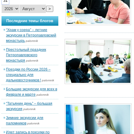
31
>
Последние темы блогов
“Храм у озера” – летние
экскурсии в Петропавловский
монастырь
palomnik
Престольный праздник
Петропавловского
монастыря
palomnik
Поездки по России 2026 –
специально для
дальневосточников !
palomnik
Большие экскурсии для всех в
феврале и марте
palomnik
“Татьянин день” – большая
экскурсия
palomnik
Зимние экскурсии для
паломников
palomnik
Идет запись в поездки по