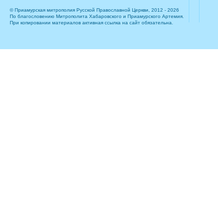
© Приамурская митрополия Русской Православной Церкви, 2012 - 2026
По благословению Митрополита Хабаровского и Приамурского Артемия.
При копировании материалов активная ссылка на сайт обязательна.