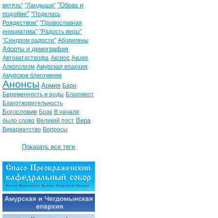
"Образ и
витязь"
"Ландыши"
подобие"
"Поделись
Рождеством"
"Православная
инициатива"
"Радость веры"
"Синдром радости"
Аборигены
Аборты и демография
Автокатастрофа
Аксиос
Акция
Алкоголизм
Амурская епархия
Амурское благочиние
Анонсы
Армия
Бари
Беременность и роды
Благовест
Благотворительность
Богословие
Брак
В начале
Вера
было слово
Великий пост
Викариатство
Вопросы
Показать все теги