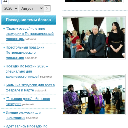
31
>
Последние темы блогов
“Храм у озера” – летние
экскурсии в Петропавловский
монастырь
palomnik
Престольный праздник
Петропавловского
монастыря
palomnik
Поездки по России 2026 –
специально для
дальневосточников !
palomnik
Большие экскурсии для всех в
феврале и марте
palomnik
“Татьянин день” – большая
экскурсия
palomnik
Зимние экскурсии для
паломников
palomnik
Идет запись в поездки по