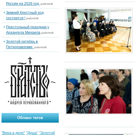
России на 2026 год.
palomnik
Зимний Крестный ход
состоится !
palomnik
Престольный праздник у
Архангела Михаила
palomnik
Золотой октябрь в
Петропавловке.
palomnik
Облако тегов
"Вера и дело"
"Душа"
"Золотой