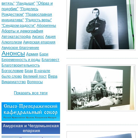
"Образ и
витязь"
"Ландыши"
подобие"
"Поделись
Рождеством"
"Православная
инициатива"
"Радость веры"
"Синдром радости"
Аборигены
Аборты и демография
Автокатастрофа
Аксиос
Акция
Алкоголизм
Амурская епархия
Амурское благочиние
Анонсы
Армия
Бари
Беременность и роды
Благовест
Благотворительность
Богословие
Брак
В начале
Вера
было слово
Великий пост
Викариатство
Вопросы
Показать все теги