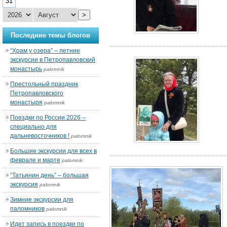
31
>
Последние темы блогов
“Храм у озера” – летние
экскурсии в Петропавловский
монастырь
palomnik
Престольный праздник
Петропавловского
монастыря
palomnik
Поездки по России 2026 –
специально для
дальневосточников !
palomnik
Большие экскурсии для всех в
феврале и марте
palomnik
“Татьянин день” – большая
экскурсия
palomnik
Зимние экскурсии для
паломников
palomnik
Идет запись в поездки по