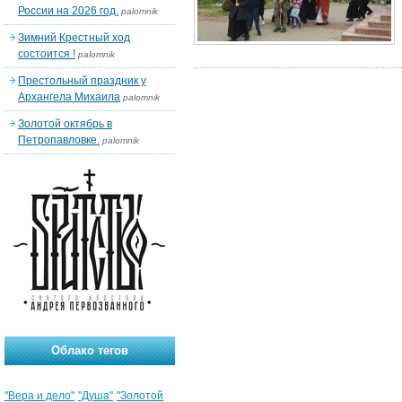
России на 2026 год.
palomnik
Зимний Крестный ход
состоится !
palomnik
Престольный праздник у
Архангела Михаила
palomnik
Золотой октябрь в
Петропавловке.
palomnik
Облако тегов
"Вера и дело"
"Душа"
"Золотой