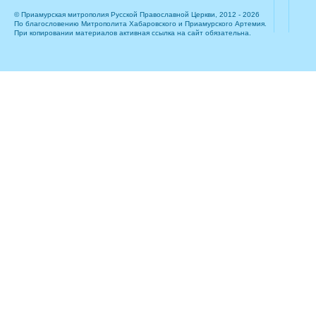
© Приамурская митрополия Русской Православной Церкви, 2012 - 2026
По благословению Митрополита Хабаровского и Приамурского Артемия.
При копировании материалов активная ссылка на сайт обязательна.