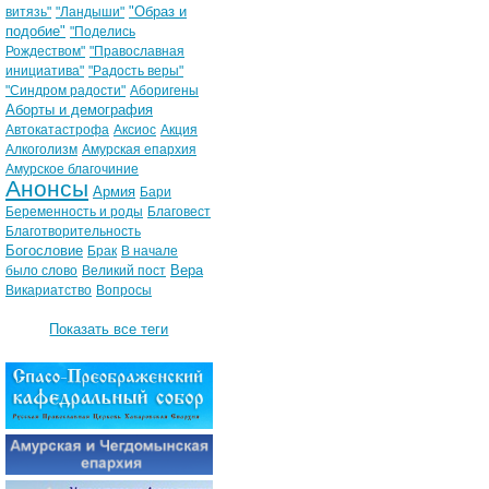
"Образ и
витязь"
"Ландыши"
подобие"
"Поделись
Рождеством"
"Православная
инициатива"
"Радость веры"
"Синдром радости"
Аборигены
Аборты и демография
Автокатастрофа
Аксиос
Акция
Алкоголизм
Амурская епархия
Амурское благочиние
Анонсы
Армия
Бари
Беременность и роды
Благовест
Благотворительность
Богословие
Брак
В начале
Вера
было слово
Великий пост
Викариатство
Вопросы
Показать все теги