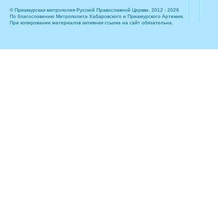
© Приамурская митрополия Русской Православной Церкви, 2012 - 2026
По благословению Митрополита Хабаровского и Приамурского Артемия.
При копировании материалов активная ссылка на сайт обязательна.