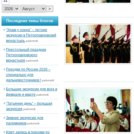
31
>
Последние темы блогов
“Храм у озера” – летние
экскурсии в Петропавловский
монастырь
palomnik
Престольный праздник
Петропавловского
монастыря
palomnik
Поездки по России 2026 –
специально для
дальневосточников !
palomnik
Большие экскурсии для всех в
феврале и марте
palomnik
“Татьянин день” – большая
экскурсия
palomnik
Зимние экскурсии для
паломников
palomnik
Идет запись в поездки по