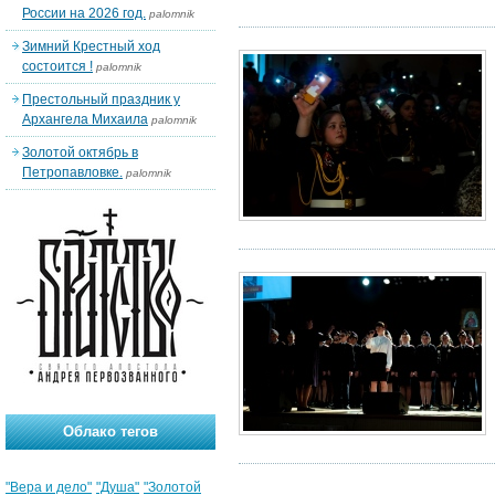
России на 2026 год.
palomnik
Зимний Крестный ход
состоится !
palomnik
Престольный праздник у
Архангела Михаила
palomnik
Золотой октябрь в
Петропавловке.
palomnik
Облако тегов
"Вера и дело"
"Душа"
"Золотой