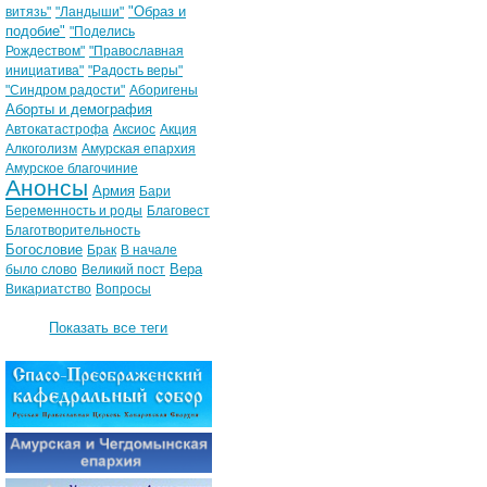
"Образ и
витязь"
"Ландыши"
подобие"
"Поделись
Рождеством"
"Православная
инициатива"
"Радость веры"
"Синдром радости"
Аборигены
Аборты и демография
Автокатастрофа
Аксиос
Акция
Алкоголизм
Амурская епархия
Амурское благочиние
Анонсы
Армия
Бари
Беременность и роды
Благовест
Благотворительность
Богословие
Брак
В начале
Вера
было слово
Великий пост
Викариатство
Вопросы
Показать все теги