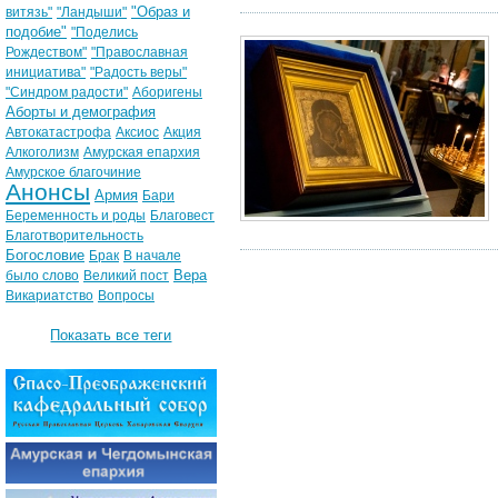
"Образ и
витязь"
"Ландыши"
подобие"
"Поделись
Рождеством"
"Православная
инициатива"
"Радость веры"
"Синдром радости"
Аборигены
Аборты и демография
Автокатастрофа
Аксиос
Акция
Алкоголизм
Амурская епархия
Амурское благочиние
Анонсы
Армия
Бари
Беременность и роды
Благовест
Благотворительность
Богословие
Брак
В начале
Вера
было слово
Великий пост
Викариатство
Вопросы
Показать все теги