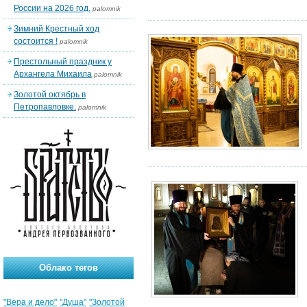
России на 2026 год.
palomnik
Зимний Крестный ход
состоится !
palomnik
Престольный праздник у
Архангела Михаила
palomnik
Золотой октябрь в
Петропавловке.
palomnik
Облако тегов
"Вера и дело"
"Душа"
"Золотой