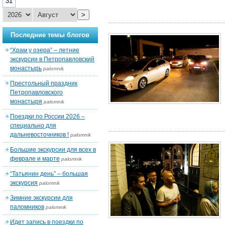
31
>
Последние темы блогов
“Храм у озера” – летние
экскурсии в Петропавловский
монастырь
palomnik
Престольный праздник
Петропавловского
монастыря
palomnik
Поездки по России 2026 –
специально для
дальневосточников !
palomnik
Большие экскурсии для всех в
феврале и марте
palomnik
“Татьянин день” – большая
экскурсия
palomnik
Зимние экскурсии для
паломников
palomnik
Идет запись в поездки по