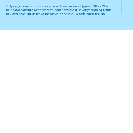
© Приамурская митрополия Русской Православной Церкви, 2012 - 2026
По благословению Митрополита Хабаровского и Приамурского Артемия.
При копировании материалов активная ссылка на сайт обязательна.