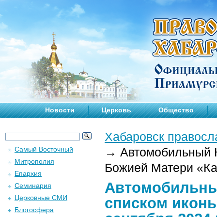
Новости
Церковь
Общество
Хабаровск правосл
Самый Восточный
→
Автомобильный К
Митрополия
Божией Матери «Каз
Епархия
Автомобильны
Семинария
Церковные СМИ
списком иконы
Блогосфера