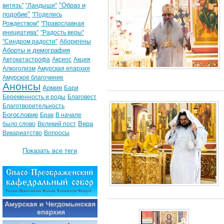
"Образ и
витязь"
"Ландыши"
подобие"
"Поделись
Рождеством"
"Православная
инициатива"
"Радость веры"
"Синдром радости"
Аборигены
Аборты и демография
Автокатастрофа
Аксиос
Акция
Алкоголизм
Амурская епархия
Амурское благочиние
Анонсы
Армия
Бари
Беременность и роды
Благовест
Благотворительность
Богословие
Брак
В начале
Вера
было слово
Великий пост
Викариатство
Вопросы
Показать все теги