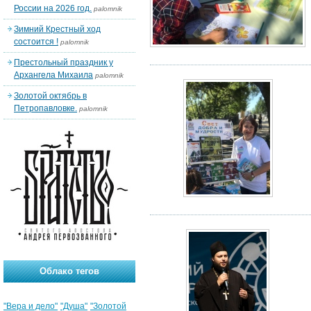
России на 2026 год.
palomnik
Зимний Крестный ход
состоится !
palomnik
Престольный праздник у
Архангела Михаила
palomnik
Золотой октябрь в
Петропавловке.
palomnik
Облако тегов
"Вера и дело"
"Душа"
"Золотой