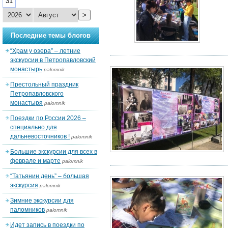
31
>
Последние темы блогов
“Храм у озера” – летние
экскурсии в Петропавловский
монастырь
palomnik
Престольный праздник
Петропавловского
монастыря
palomnik
Поездки по России 2026 –
специально для
дальневосточников !
palomnik
Большие экскурсии для всех в
феврале и марте
palomnik
“Татьянин день” – большая
экскурсия
palomnik
Зимние экскурсии для
паломников
palomnik
Идет запись в поездки по