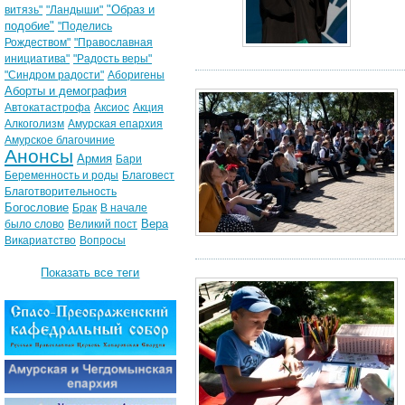
"Образ и
витязь"
"Ландыши"
подобие"
"Поделись
Рождеством"
"Православная
инициатива"
"Радость веры"
"Синдром радости"
Аборигены
Аборты и демография
Автокатастрофа
Аксиос
Акция
Алкоголизм
Амурская епархия
Амурское благочиние
Анонсы
Армия
Бари
Беременность и роды
Благовест
Благотворительность
Богословие
Брак
В начале
Вера
было слово
Великий пост
Викариатство
Вопросы
Показать все теги