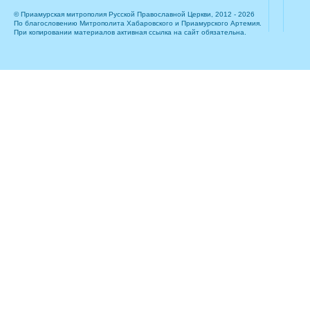
© Приамурская митрополия Русской Православной Церкви, 2012 - 2026
По благословению Митрополита Хабаровского и Приамурского Артемия.
При копировании материалов активная ссылка на сайт обязательна.