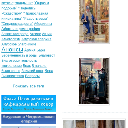
"Образ и
витязь"
"Ландыши"
подобие"
"Поделись
Рождеством"
"Православная
инициатива"
"Радость веры"
"Синдром радости"
Аборигены
Аборты и демография
Автокатастрофа
Аксиос
Акция
Алкоголизм
Амурская епархия
Амурское благочиние
Анонсы
Армия
Бари
Беременность и роды
Благовест
Благотворительность
Богословие
Брак
В начале
Вера
было слово
Великий пост
Викариатство
Вопросы
Показать все теги