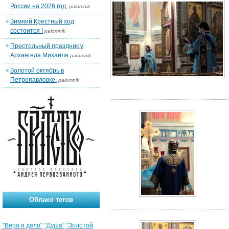
России на 2026 год.
palomnik
Зимний Крестный ход
состоится !
palomnik
Престольный праздник у
Архангела Михаила
palomnik
Золотой октябрь в
Петропавловке.
palomnik
Облако тегов
"Вера и дело"
"Душа"
"Золотой