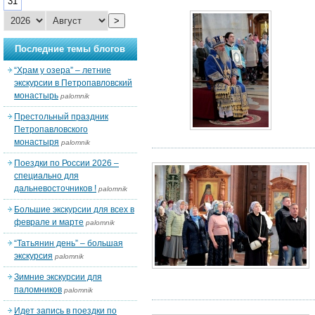
31
>
Последние темы блогов
“Храм у озера” – летние
экскурсии в Петропавловский
монастырь
palomnik
Престольный праздник
Петропавловского
монастыря
palomnik
Поездки по России 2026 –
специально для
дальневосточников !
palomnik
Большие экскурсии для всех в
феврале и марте
palomnik
“Татьянин день” – большая
экскурсия
palomnik
Зимние экскурсии для
паломников
palomnik
Идет запись в поездки по