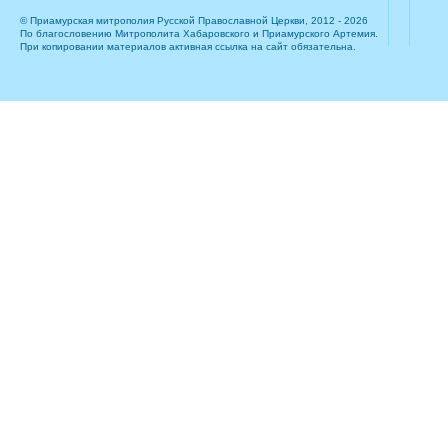
© Приамурская митрополия Русской Православной Церкви, 2012 - 2026
По благословению Митрополита Хабаровского и Приамурского Артемия.
При копировании материалов активная ссылка на сайт обязательна.