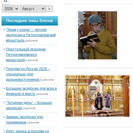
31
>
Последние темы блогов
“Храм у озера” – летние
экскурсии в Петропавловский
монастырь
palomnik
Престольный праздник
Петропавловского
монастыря
palomnik
Поездки по России 2026 –
специально для
дальневосточников !
palomnik
Большие экскурсии для всех в
феврале и марте
palomnik
“Татьянин день” – большая
экскурсия
palomnik
Зимние экскурсии для
паломников
palomnik
Идет запись в поездки по