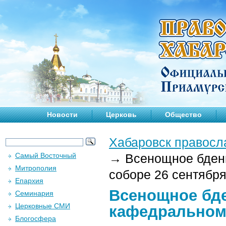
Новости
Церковь
Общество
Хабаровск правосл
Самый Восточный
→
Всенощное бден
Митрополия
соборе 26 сентября 
Епархия
Всенощное бд
Семинария
Церковные СМИ
кафедральном 
Блогосфера