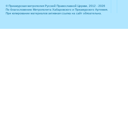
© Приамурская митрополия Русской Православной Церкви, 2012 - 2026
По благословению Митрополита Хабаровского и Приамурского Артемия.
При копировании материалов активная ссылка на сайт обязательна.