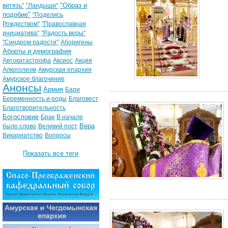
"Образ и
витязь"
"Ландыши"
подобие"
"Поделись
Рождеством"
"Православная
инициатива"
"Радость веры"
"Синдром радости"
Аборигены
Аборты и демография
Автокатастрофа
Аксиос
Акция
Алкоголизм
Амурская епархия
Амурское благочиние
Анонсы
Армия
Бари
Беременность и роды
Благовест
Благотворительность
Богословие
Брак
В начале
Вера
было слово
Великий пост
Викариатство
Вопросы
Показать все теги