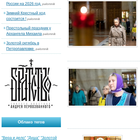
России на 2026 год.
palomnik
Зимний Крестный ход
состоится !
palomnik
Престольный праздник у
Архангела Михаила
palomnik
Золотой октябрь в
Петропавловке.
palomnik
Облако тегов
"Вера и дело"
"Душа"
"Золотой