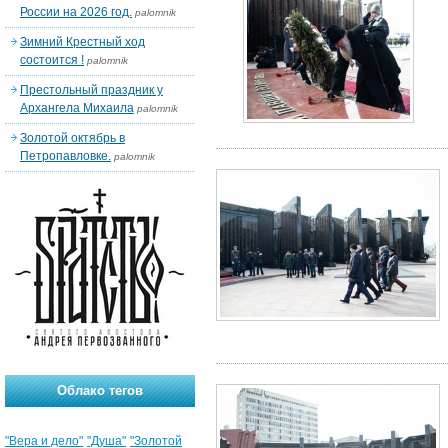
России на 2026 год.
palomnik
Зимний Крестный ход
состоится !
palomnik
Престольный праздник у
Архангела Михаила
palomnik
Золотой октябрь в
Петропавловке.
palomnik
Облако тегов
"Вера и дело"
"Душа"
"Золотой