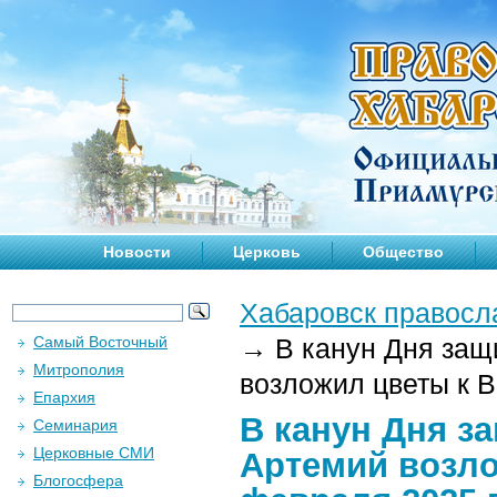
Новости
Церковь
Общество
Хабаровск правосл
Самый Восточный
→
В канун Дня защ
Митрополия
возложил цветы к В
Епархия
В канун Дня з
Семинария
Церковные СМИ
Артемий возло
Блогосфера