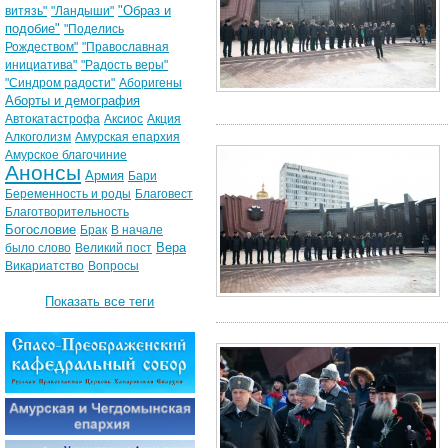
"Образ и
витязь"
"Ландыши"
подобие"
"Поделись
Рождеством"
"Православная
инициатива"
"Радость веры"
"Синдром радости"
Аборигены
Аборты и демография
Автокатастрофа
Аксиос
Акция
Алкоголизм
Амурская епархия
Амурское благочиние
Анонсы
Армия
Бари
Беременность и роды
Благовест
Благотворительность
Богословие
Брак
В начале
Вера
было слово
Великий пост
Викариатство
Вопросы
Показать все теги