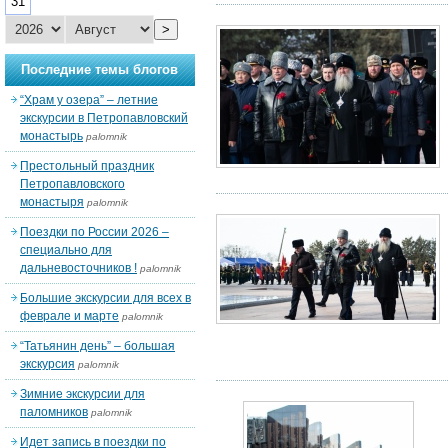
31
>
Последние темы блогов
“Храм у озера” – летние
экскурсии в Петропавловский
монастырь
palomnik
Престольный праздник
Петропавловского
монастыря
palomnik
Поездки по России 2026 –
специально для
дальневосточников !
palomnik
Большие экскурсии для всех в
феврале и марте
palomnik
“Татьянин день” – большая
экскурсия
palomnik
Зимние экскурсии для
паломников
palomnik
Идет запись в поездки по