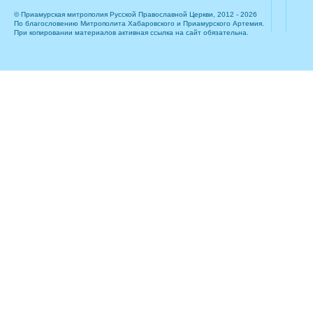
© Приамурская митрополия Русской Православной Церкви, 2012 - 2026
По благословению Митрополита Хабаровского и Приамурского Артемия.
При копировании материалов активная ссылка на сайт обязательна.