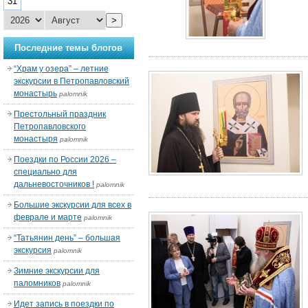
31
>
Последние темы блогов
“Храм у озера” – летние
экскурсии в Петропавловский
монастырь
palomnik
Престольный праздник
Петропавловского
монастыря
palomnik
Поездки по России 2026 –
специально для
дальневосточников !
palomnik
Большие экскурсии для всех в
феврале и марте
palomnik
“Татьянин день” – большая
экскурсия
palomnik
Зимние экскурсии для
паломников
palomnik
Идет запись в поездки по