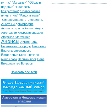
"Образ и
витязь"
"Ландыши"
подобие"
"Поделись
Рождеством"
"Православная
инициатива"
"Радость веры"
"Синдром радости"
Аборигены
Аборты и демография
Автокатастрофа
Аксиос
Акция
Алкоголизм
Амурская епархия
Амурское благочиние
Анонсы
Армия
Бари
Беременность и роды
Благовест
Благотворительность
Богословие
Брак
В начале
Вера
было слово
Великий пост
Викариатство
Вопросы
Показать все теги