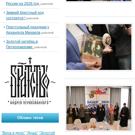
России на 2026 год.
palomnik
Зимний Крестный ход
состоится !
palomnik
Престольный праздник у
Архангела Михаила
palomnik
Золотой октябрь в
Петропавловке.
palomnik
Облако тегов
"Вера и дело"
"Душа"
"Золотой