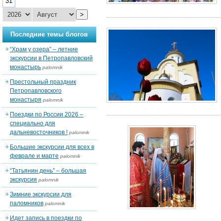
31
>
Последние темы блогов
“Храм у озера” – летние
экскурсии в Петропавловский
монастырь
palomnik
Престольный праздник
Петропавловского
монастыря
palomnik
Поездки по России 2026 –
специально для
дальневосточников !
palomnik
Большие экскурсии для всех в
феврале и марте
palomnik
“Татьянин день” – большая
экскурсия
palomnik
Зимние экскурсии для
паломников
palomnik
Идет запись в поездки по