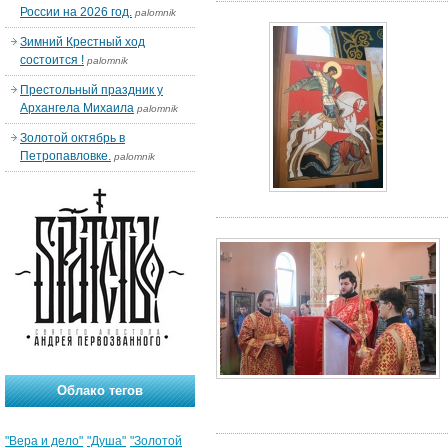
России на 2026 год.
palomnik
Зимний Крестный ход
состоится !
palomnik
Престольный праздник у
Архангела Михаила
palomnik
Золотой октябрь в
Петропавловке.
palomnik
Облако тегов
"Вера и дело"
"Душа"
"Золотой