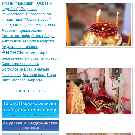
"Образ и
витязь"
"Ландыши"
подобие"
"Поделись
Рождеством"
"Православная
инициатива"
"Радость веры"
"Синдром радости"
Аборигены
Аборты и демография
Автокатастрофа
Аксиос
Акция
Алкоголизм
Амурская епархия
Амурское благочиние
Анонсы
Армия
Бари
Беременность и роды
Благовест
Благотворительность
Богословие
Брак
В начале
Вера
было слово
Великий пост
Викариатство
Вопросы
Показать все теги