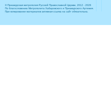
© Приамурская митрополия Русской Православной Церкви, 2012 - 2026
По благословению Митрополита Хабаровского и Приамурского Артемия.
При копировании материалов активная ссылка на сайт обязательна.