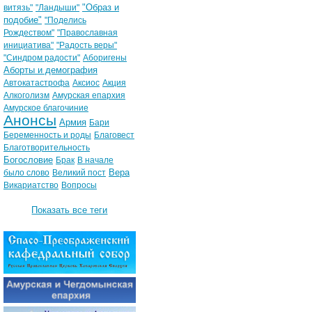
"Образ и
витязь"
"Ландыши"
подобие"
"Поделись
Рождеством"
"Православная
инициатива"
"Радость веры"
"Синдром радости"
Аборигены
Аборты и демография
Автокатастрофа
Аксиос
Акция
Алкоголизм
Амурская епархия
Амурское благочиние
Анонсы
Армия
Бари
Беременность и роды
Благовест
Благотворительность
Богословие
Брак
В начале
Вера
было слово
Великий пост
Викариатство
Вопросы
Показать все теги