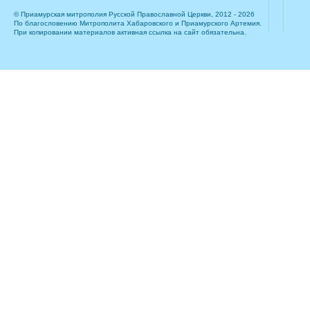
© Приамурская митрополия Русской Православной Церкви, 2012 - 2026
По благословению Митрополита Хабаровского и Приамурского Артемия.
При копировании материалов активная ссылка на сайт обязательна.