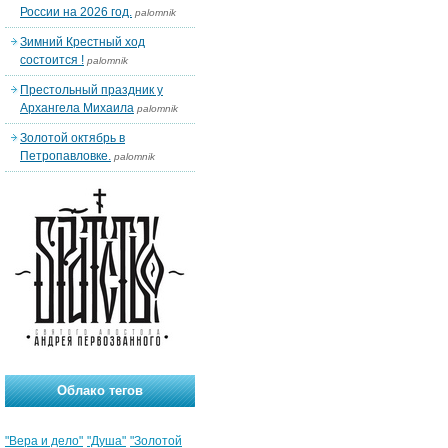
России на 2026 год.
palomnik
Зимний Крестный ход
состоится !
palomnik
Престольный праздник у
Архангела Михаила
palomnik
Золотой октябрь в
Петропавловке.
palomnik
Облако тегов
"Вера и дело"
"Душа"
"Золотой