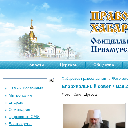
Новости
Церковь
Общество
Хабаровск православный
→
Фотогал
Епархиальный совет 7 мая 20
Самый Восточный
Фото: Юлия Шутова
Митрополия
Епархия
Семинария
Церковные СМИ
Блогосфера