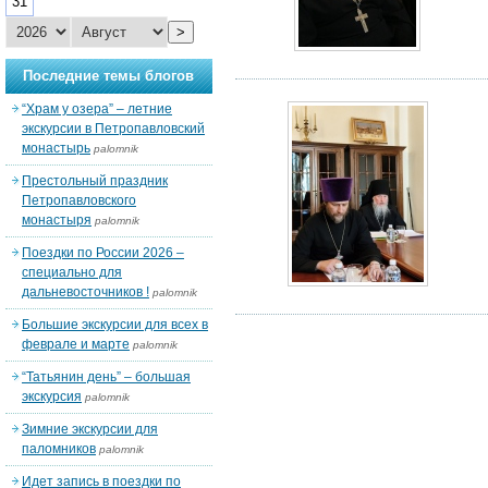
31
>
Последние темы блогов
“Храм у озера” – летние
экскурсии в Петропавловский
монастырь
palomnik
Престольный праздник
Петропавловского
монастыря
palomnik
Поездки по России 2026 –
специально для
дальневосточников !
palomnik
Большие экскурсии для всех в
феврале и марте
palomnik
“Татьянин день” – большая
экскурсия
palomnik
Зимние экскурсии для
паломников
palomnik
Идет запись в поездки по