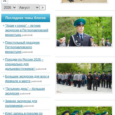
31
>
Последние темы блогов
“Храм у озера” – летние
экскурсии в Петропавловский
монастырь
palomnik
Престольный праздник
Петропавловского
монастыря
palomnik
Поездки по России 2026 –
специально для
дальневосточников !
palomnik
Большие экскурсии для всех в
феврале и марте
palomnik
“Татьянин день” – большая
экскурсия
palomnik
Зимние экскурсии для
паломников
palomnik
Идет запись в поездки по