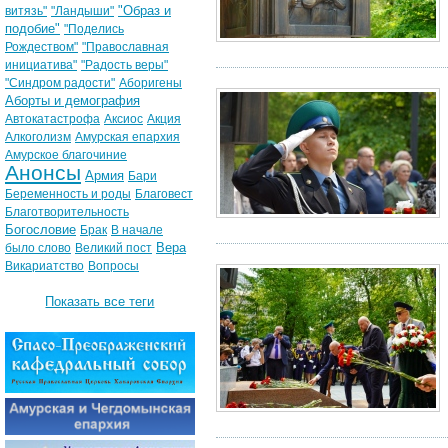
"Образ и
витязь"
"Ландыши"
подобие"
"Поделись
Рождеством"
"Православная
инициатива"
"Радость веры"
"Синдром радости"
Аборигены
Аборты и демография
Автокатастрофа
Аксиос
Акция
Алкоголизм
Амурская епархия
Амурское благочиние
Анонсы
Армия
Бари
Беременность и роды
Благовест
Благотворительность
Богословие
Брак
В начале
Вера
было слово
Великий пост
Викариатство
Вопросы
Показать все теги