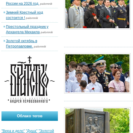
России на 2026 год.
palomnik
Зимний Крестный ход
состоится !
palomnik
Престольный праздник у
Архангела Михаила
palomnik
Золотой октябрь в
Петропавловке.
palomnik
Облако тегов
"Вера и дело"
"Душа"
"Золотой