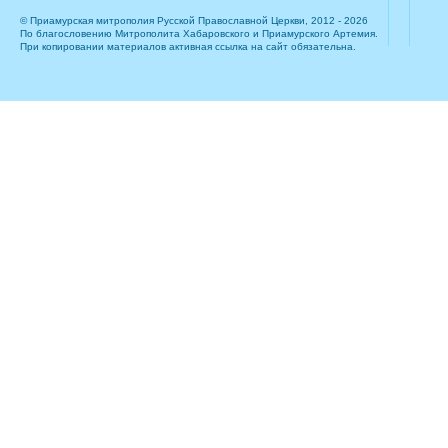
© Приамурская митрополия Русской Православной Церкви, 2012 - 2026
По благословению Митрополита Хабаровского и Приамурского Артемия.
При копировании материалов активная ссылка на сайт обязательна.