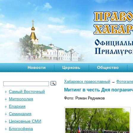
Новости
Церковь
Общество
Хабаровск православный
→
Фотогал
Митинг в честь Дня пограничн
Самый Восточный
Фото: Роман Редников
Митрополия
Епархия
Семинария
Церковные СМИ
Блогосфера