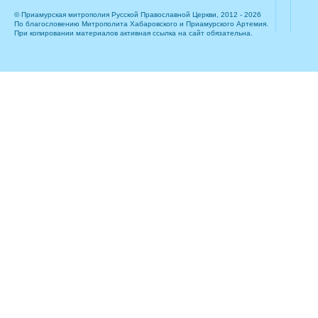
© Приамурская митрополия Русской Православной Церкви, 2012 - 2026
По благословению Митрополита Хабаровского и Приамурского Артемия.
При копировании материалов активная ссылка на сайт обязательна.