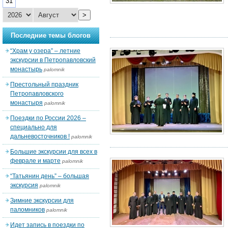
31
>
Последние темы блогов
“Храм у озера” – летние
экскурсии в Петропавловский
монастырь
palomnik
Престольный праздник
Петропавловского
монастыря
palomnik
Поездки по России 2026 –
специально для
дальневосточников !
palomnik
Большие экскурсии для всех в
феврале и марте
palomnik
“Татьянин день” – большая
экскурсия
palomnik
Зимние экскурсии для
паломников
palomnik
Идет запись в поездки по