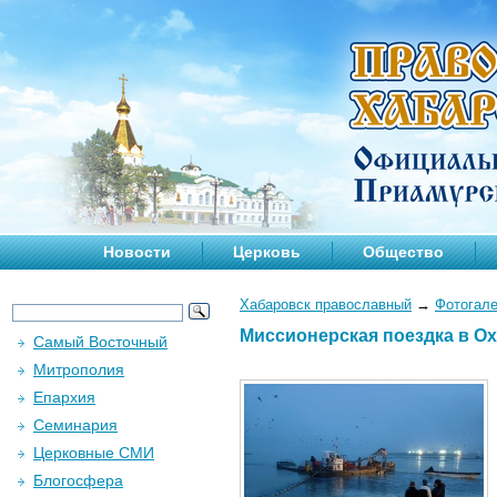
Новости
Церковь
Общество
Хабаровск православный
→
Фотогал
Миссионерская поездка в Охо
Самый Восточный
Митрополия
Епархия
Семинария
Церковные СМИ
Блогосфера