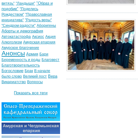
"Образ и
витязь"
"Ландыши"
подобие"
"Поделись
Рождеством"
"Православная
инициатива"
"Радость веры"
"Синдром радости"
Аборигены
Аборты и демография
Автокатастрофа
Аксиос
Акция
Алкоголизм
Амурская епархия
Амурское благочиние
Анонсы
Армия
Бари
Беременность и роды
Благовест
Благотворительность
Богословие
Брак
В начале
Вера
было слово
Великий пост
Викариатство
Вопросы
Показать все теги