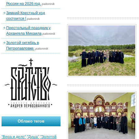
России на 2026 год.
palomnik
Зимний Крестный ход
состоится !
palomnik
Престольный праздник у
Архангела Михаила
palomnik
Золотой октябрь в
Петропавловке.
palomnik
Облако тегов
"Вера и дело"
"Душа"
"Золотой