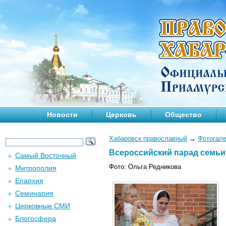
Новости
Церковь
Общество
Хабаровск православный
→
Фотогал
Всероссийский парад семьи 
Самый Восточный
Фото: Ольга Редникова
Митрополия
Епархия
Семинария
Церковные СМИ
Блогосфера