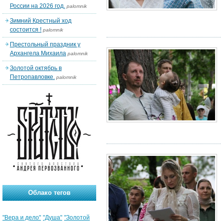
России на 2026 год.
palomnik
Зимний Крестный ход
состоится !
palomnik
Престольный праздник у
Архангела Михаила
palomnik
Золотой октябрь в
Петропавловке.
palomnik
Облако тегов
"Вера и дело"
"Душа"
"Золотой