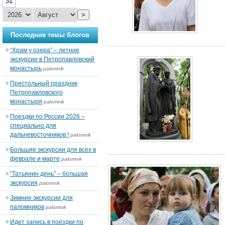
31
>
Последние темы блогов
“Храм у озера” – летние
экскурсии в Петропавловский
монастырь
palomnik
Престольный праздник
Петропавловского
монастыря
palomnik
Поездки по России 2026 –
специально для
дальневосточников !
palomnik
Большие экскурсии для всех в
феврале и марте
palomnik
“Татьянин день” – большая
экскурсия
palomnik
Зимние экскурсии для
паломников
palomnik
Идет запись в поездки по