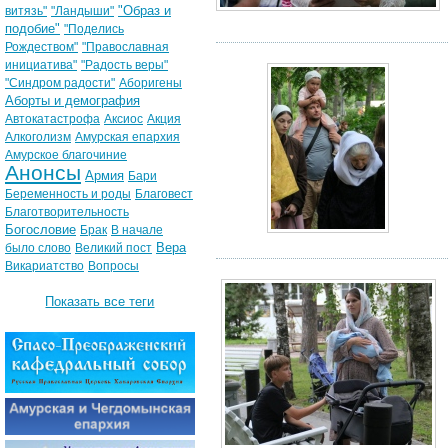
"Образ и
витязь"
"Ландыши"
подобие"
"Поделись
Рождеством"
"Православная
инициатива"
"Радость веры"
"Синдром радости"
Аборигены
Аборты и демография
Автокатастрофа
Аксиос
Акция
Алкоголизм
Амурская епархия
Амурское благочиние
Анонсы
Армия
Бари
Беременность и роды
Благовест
Благотворительность
Богословие
Брак
В начале
Вера
было слово
Великий пост
Викариатство
Вопросы
Показать все теги