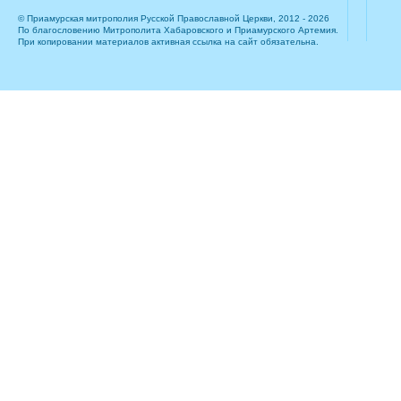
© Приамурская митрополия Русской Православной Церкви, 2012 - 2026
По благословению Митрополита Хабаровского и Приамурского Артемия.
При копировании материалов активная ссылка на сайт обязательна.