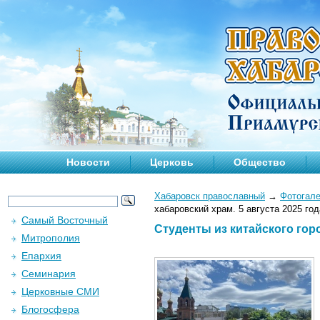
Новости
Церковь
Общество
Хабаровск православный
→
Фотогал
хабаровский храм. 5 августа 2025 год
Самый Восточный
Студенты из китайского горо
Митрополия
Епархия
Семинария
Церковные СМИ
Блогосфера