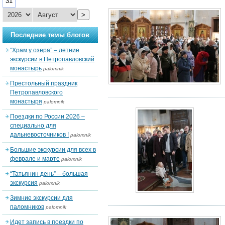
31
>
Последние темы блогов
“Храм у озера” – летние
экскурсии в Петропавловский
монастырь
palomnik
Престольный праздник
Петропавловского
монастыря
palomnik
Поездки по России 2026 –
специально для
дальневосточников !
palomnik
Большие экскурсии для всех в
феврале и марте
palomnik
“Татьянин день” – большая
экскурсия
palomnik
Зимние экскурсии для
паломников
palomnik
Идет запись в поездки по