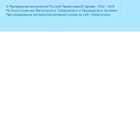
© Приамурская митрополия Русской Православной Церкви, 2012 - 2026
По благословению Митрополита Хабаровского и Приамурского Артемия.
При копировании материалов активная ссылка на сайт обязательна.