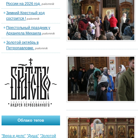
России на 2026 год.
palomnik
Зимний Крестный ход
состоится !
palomnik
Престольный праздник у
Архангела Михаила
palomnik
Золотой октябрь в
Петропавловке.
palomnik
Облако тегов
"Вера и дело"
"Душа"
"Золотой