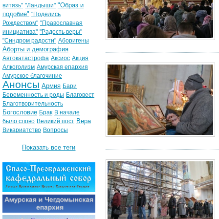
"Образ и
витязь"
"Ландыши"
подобие"
"Поделись
Рождеством"
"Православная
инициатива"
"Радость веры"
"Синдром радости"
Аборигены
Аборты и демография
Автокатастрофа
Аксиос
Акция
Алкоголизм
Амурская епархия
Амурское благочиние
Анонсы
Армия
Бари
Беременность и роды
Благовест
Благотворительность
Богословие
Брак
В начале
Вера
было слово
Великий пост
Викариатство
Вопросы
Показать все теги