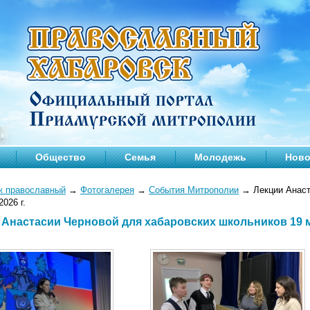
Общество
Семья
Молодежь
Ново
к православный
→
Фотогалерея
→
События Митрополии
→
Лекции Анаст
2026 г.
 Анастасии Черновой для хабаровских школьников 19 ма