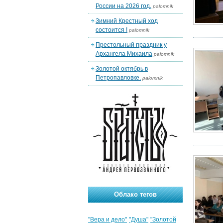
России на 2026 год.
palomnik
Зимний Крестный ход
состоится !
palomnik
Престольный праздник у
Архангела Михаила
palomnik
Золотой октябрь в
Петропавловке.
palomnik
Облако тегов
"Вера и дело"
"Душа"
"Золотой