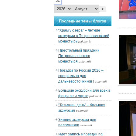
31
>
Последние темы блогов
“Храм у озера” – летние
экскурсии в Петропавловский
монастырь
palomnik
Престольный праздник
Петропавловского
монастыря
palomnik
Поездки по России 2026 –
специально для
дальневосточников !
palomnik
Большие экскурсии для всех в
феврале и марте
palomnik
“Татьянин день” – большая
экскурсия
palomnik
Зимние экскурсии для
паломников
palomnik
Идет запись в поездки по