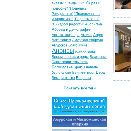
"Образ и
витязь"
"Ландыши"
подобие"
"Поделись
Рождеством"
"Православная
инициатива"
"Радость веры"
"Синдром радости"
Аборигены
Аборты и демография
Автокатастрофа
Аксиос
Акция
Алкоголизм
Амурская епархия
Амурское благочиние
Анонсы
Армия
Бари
Беременность и роды
Благовест
Благотворительность
Богословие
Брак
В начале
Вера
было слово
Великий пост
Викариатство
Вопросы
Показать все теги