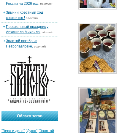
России на 2026 год.
palomnik
Зимний Крестный ход
состоится !
palomnik
Престольный праздник у
Архангела Михаила
palomnik
Золотой октябрь в
Петропавловке.
palomnik
Облако тегов
"Вера и дело"
"Душа"
"Золотой