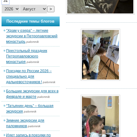
31
>
Последние темы блогов
“Храм у озера” – летние
экскурсии в Петропавловский
монастырь
palomnik
Престольный праздник
Петропавловского
монастыря
palomnik
Поездки по России 2026 –
специально для
дальневосточников !
palomnik
Большие экскурсии для всех в
феврале и марте
palomnik
“Татьянин день” – большая
экскурсия
palomnik
Зимние экскурсии для
паломников
palomnik
Идет запись в поездки по