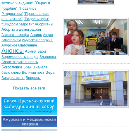
"Образ и
витязь"
"Ландыши"
подобие"
"Поделись
Рождеством"
"Православная
инициатива"
"Радость веры"
"Синдром радости"
Аборигены
Аборты и демография
Автокатастрофа
Аксиос
Акция
Алкоголизм
Амурская епархия
Амурское благочиние
Анонсы
Армия
Бари
Беременность и роды
Благовест
Благотворительность
Богословие
Брак
В начале
Вера
было слово
Великий пост
Викариатство
Вопросы
Показать все теги