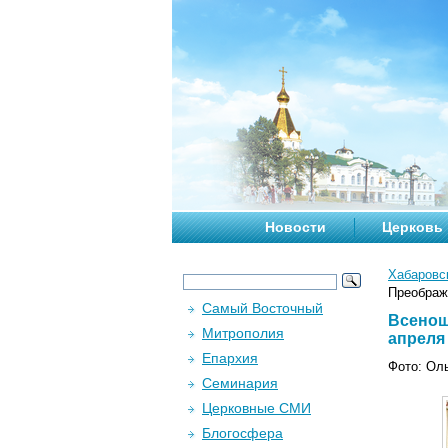
Новости
Церковь
Хабаровс
Преображ
Самый Восточный
Всенощ
Митрополия
апреля 
Епархия
Фото: Ол
Семинария
Церковные СМИ
Блогосфера