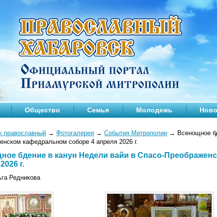
Общество
Семья
Молодежь
Ново
к православный
→
Фотогалерея
→
События Митрополии
→
Всенощное бд
енском кафедральном соборе 4 апреля 2026 г.
ное бдение в канун Недели вайи в Спасо-Преображен
2026 г.
ьга Редникова