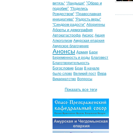
"Образ и
витязь"
"Ландыши"
подобие"
"Поделись
Рождеством"
"Православная
инициатива"
"Радость веры"
"Синдром радости"
Аборигены
Аборты и демография
Автокатастрофа
Аксиос
Акция
Алкоголизм
Амурская епархия
Амурское благочиние
Анонсы
Армия
Бари
Беременность и роды
Благовест
Благотворительность
Богословие
Брак
В начале
Вера
было слово
Великий пост
Викариатство
Вопросы
Показать все теги