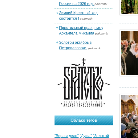
России на 2026 год.
palomnik
Зимний Крестный ход
состоится !
palomnik
Престольный праздник у
Архангела Михаила
palomnik
Золотой октябрь в
Петропавловке.
palomnik
Облако тегов
"Вера и дело"
"Душа"
"Золотой