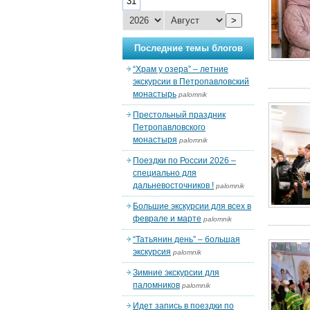
31
>
Последние темы блогов
“Храм у озера” – летние
экскурсии в Петропавловский
монастырь
palomnik
Престольный праздник
Петропавловского
монастыря
palomnik
Поездки по России 2026 –
специально для
дальневосточников !
palomnik
Большие экскурсии для всех в
феврале и марте
palomnik
“Татьянин день” – большая
экскурсия
palomnik
Зимние экскурсии для
паломников
palomnik
Идет запись в поездки по