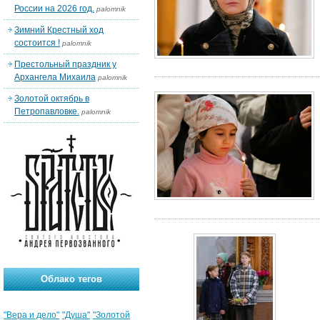
России на 2026 год.
palomnik
Зимний Крестный ход
состоится !
palomnik
Престольный праздник у
Архангела Михаила
palomnik
Золотой октябрь в
Петропавловке.
palomnik
Облако тегов
"Вера и дело"
"Душа"
"Золотой