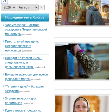
31
>
Последние темы блогов
“Храм у озера” – летние
экскурсии в Петропавловский
монастырь
palomnik
Престольный праздник
Петропавловского
монастыря
palomnik
Поездки по России 2026 –
специально для
дальневосточников !
palomnik
Большие экскурсии для всех в
феврале и марте
palomnik
“Татьянин день” – большая
экскурсия
palomnik
Зимние экскурсии для
паломников
palomnik
Идет запись в поездки по