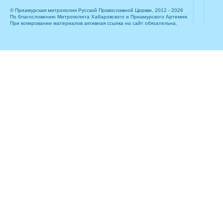
© Приамурская митрополия Русской Православной Церкви, 2012 - 2026
По благословению Митрополита Хабаровского и Приамурского Артемия.
При копировании материалов активная ссылка на сайт обязательна.