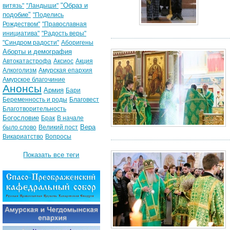
"Образ и
витязь"
"Ландыши"
подобие"
"Поделись
Рождеством"
"Православная
инициатива"
"Радость веры"
"Синдром радости"
Аборигены
Аборты и демография
Автокатастрофа
Аксиос
Акция
Алкоголизм
Амурская епархия
Амурское благочиние
Анонсы
Армия
Бари
Беременность и роды
Благовест
Благотворительность
Богословие
Брак
В начале
Вера
было слово
Великий пост
Викариатство
Вопросы
Показать все теги