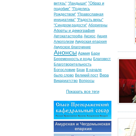
"Образ и
витязь"
"Ландыши"
подобие"
"Поделись
Рождеством"
"Православная
инициатива"
"Радость веры"
"Синдром радости"
Аборигены
Аборты и демография
Автокатастрофа
Аксиос
Акция
Алкоголизм
Амурская епархия
Амурское благочиние
Анонсы
Армия
Бари
Беременность и роды
Благовест
Благотворительность
Богословие
Брак
В начале
Вера
было слово
Великий пост
Викариатство
Вопросы
Показать все теги