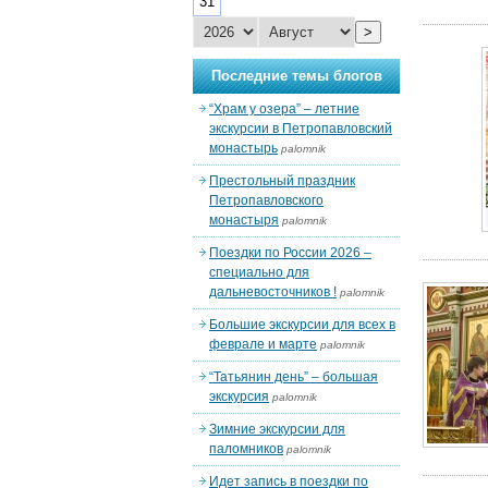
31
>
Последние темы блогов
“Храм у озера” – летние
экскурсии в Петропавловский
монастырь
palomnik
Престольный праздник
Петропавловского
монастыря
palomnik
Поездки по России 2026 –
специально для
дальневосточников !
palomnik
Большие экскурсии для всех в
феврале и марте
palomnik
“Татьянин день” – большая
экскурсия
palomnik
Зимние экскурсии для
паломников
palomnik
Идет запись в поездки по