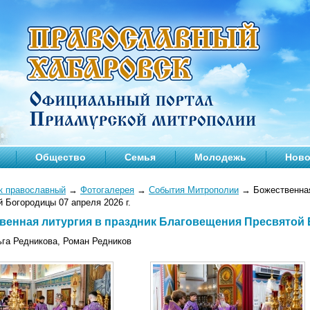
Общество
Семья
Молодежь
Ново
к православный
→
Фотогалерея
→
События Митрополии
→
Божественная
 Богородицы 07 апреля 2026 г.
венная литургия в праздник Благовещения Пресвятой Б
ьга Редникова, Роман Редников