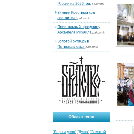
России на 2026 год.
palomnik
Зимний Крестный ход
состоится !
palomnik
Престольный праздник у
Архангела Михаила
palomnik
Золотой октябрь в
Петропавловке.
palomnik
Облако тегов
"Вера и дело"
"Душа"
"Золотой