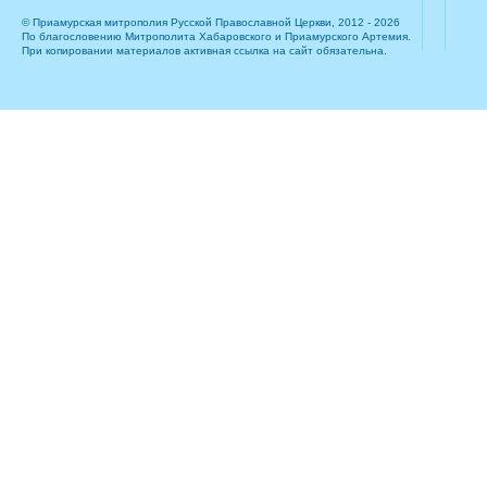
© Приамурская митрополия Русской Православной Церкви, 2012 - 2026
По благословению Митрополита Хабаровского и Приамурского Артемия.
При копировании материалов активная ссылка на сайт обязательна.