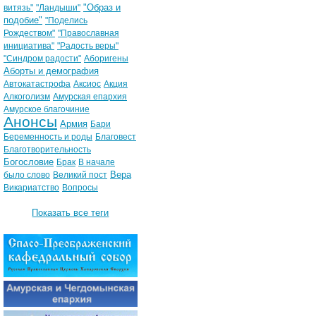
"Образ и
витязь"
"Ландыши"
подобие"
"Поделись
Рождеством"
"Православная
инициатива"
"Радость веры"
"Синдром радости"
Аборигены
Аборты и демография
Автокатастрофа
Аксиос
Акция
Алкоголизм
Амурская епархия
Амурское благочиние
Анонсы
Армия
Бари
Беременность и роды
Благовест
Благотворительность
Богословие
Брак
В начале
Вера
было слово
Великий пост
Викариатство
Вопросы
Показать все теги