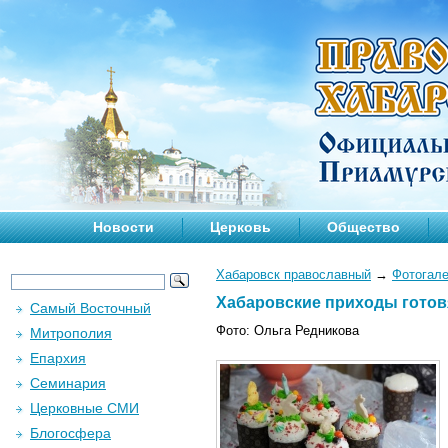
Новости
Церковь
Общество
Хабаровск православный
→
Фотогал
Хабаровские приходы готовя
Самый Восточный
Фото: Ольга Редникова
Митрополия
Епархия
Семинария
Церковные СМИ
Блогосфера