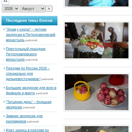
31
>
Последние темы блогов
“Храм у озера” – летние
экскурсии в Петропавловский
монастырь
palomnik
Престольный праздник
Петропавловского
монастыря
palomnik
Поездки по России 2026 –
специально для
дальневосточников !
palomnik
Большие экскурсии для всех в
феврале и марте
palomnik
“Татьянин день” – большая
экскурсия
palomnik
Зимние экскурсии для
паломников
palomnik
Идет запись в поездки по