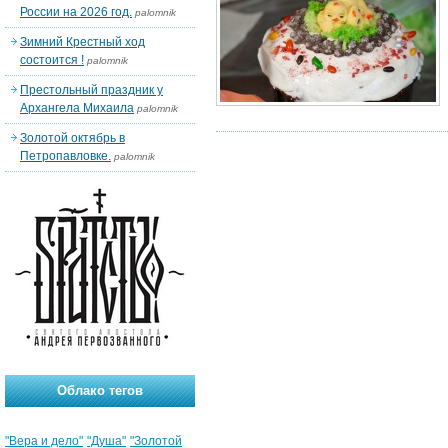
России на 2026 год.
palomnik
Зимний Крестный ход
состоится !
palomnik
Престольный праздник у
Архангела Михаила
palomnik
Золотой октябрь в
Петропавловке.
palomnik
Облако тегов
"Вера и дело"
"Душа"
"Золотой