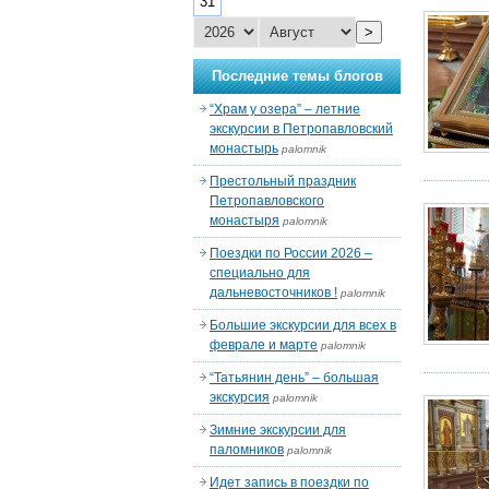
31
>
Последние темы блогов
“Храм у озера” – летние
экскурсии в Петропавловский
монастырь
palomnik
Престольный праздник
Петропавловского
монастыря
palomnik
Поездки по России 2026 –
специально для
дальневосточников !
palomnik
Большие экскурсии для всех в
феврале и марте
palomnik
“Татьянин день” – большая
экскурсия
palomnik
Зимние экскурсии для
паломников
palomnik
Идет запись в поездки по