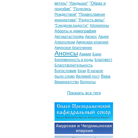
"Образ и
витязь"
"Ландыши"
подобие"
"Поделись
Рождеством"
"Православная
инициатива"
"Радость веры"
"Синдром радости"
Аборигены
Аборты и демография
Автокатастрофа
Аксиос
Акция
Алкоголизм
Амурская епархия
Амурское благочиние
Анонсы
Армия
Бари
Беременность и роды
Благовест
Благотворительность
Богословие
Брак
В начале
Вера
было слово
Великий пост
Викариатство
Вопросы
Показать все теги