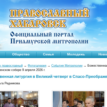
Общество
Семья
Молодежь
Ново
к православный
→
Фотогалерея
→
События Митрополии
→
Божественная
нском соборе 9 апреля 2026 г.
венная литургия в Великий четверг в Спасо-Преображен
ьга Редникова