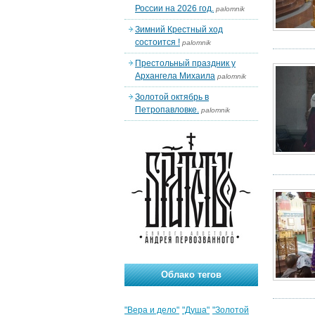
России на 2026 год.
palomnik
Зимний Крестный ход
состоится !
palomnik
Престольный праздник у
Архангела Михаила
palomnik
Золотой октябрь в
Петропавловке.
palomnik
Облако тегов
"Вера и дело"
"Душа"
"Золотой