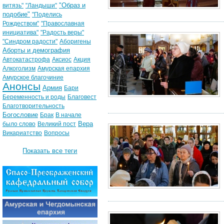
"Образ и
витязь"
"Ландыши"
подобие"
"Поделись
Рождеством"
"Православная
инициатива"
"Радость веры"
"Синдром радости"
Аборигены
Аборты и демография
Автокатастрофа
Аксиос
Акция
Алкоголизм
Амурская епархия
Амурское благочиние
Анонсы
Армия
Бари
Беременность и роды
Благовест
Благотворительность
Богословие
Брак
В начале
Вера
было слово
Великий пост
Викариатство
Вопросы
Показать все теги