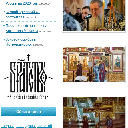
России на 2026 год.
palomnik
Зимний Крестный ход
состоится !
palomnik
Престольный праздник у
Архангела Михаила
palomnik
Золотой октябрь в
Петропавловке.
palomnik
Облако тегов
"Вера и дело"
"Душа"
"Золотой