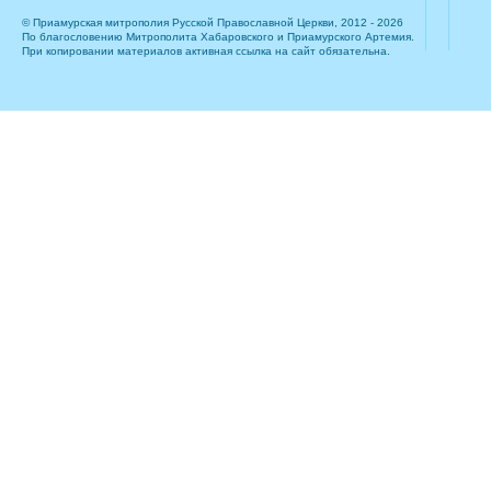
© Приамурская митрополия Русской Православной Церкви, 2012 - 2026
По благословению Митрополита Хабаровского и Приамурского Артемия.
При копировании материалов активная ссылка на сайт обязательна.