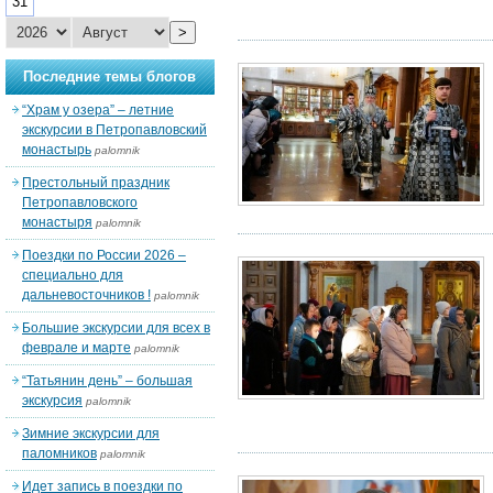
31
>
Последние темы блогов
“Храм у озера” – летние
экскурсии в Петропавловский
монастырь
palomnik
Престольный праздник
Петропавловского
монастыря
palomnik
Поездки по России 2026 –
специально для
дальневосточников !
palomnik
Большие экскурсии для всех в
феврале и марте
palomnik
“Татьянин день” – большая
экскурсия
palomnik
Зимние экскурсии для
паломников
palomnik
Идет запись в поездки по