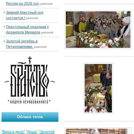
России на 2026 год.
palomnik
Зимний Крестный ход
состоится !
palomnik
Престольный праздник у
Архангела Михаила
palomnik
Золотой октябрь в
Петропавловке.
palomnik
Облако тегов
"Вера и дело"
"Душа"
"Золотой