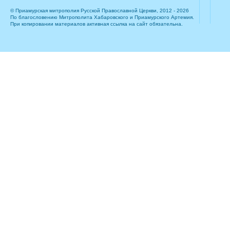
© Приамурская митрополия Русской Православной Церкви, 2012 - 2026
По благословению Митрополита Хабаровского и Приамурского Артемия.
При копировании материалов активная ссылка на сайт обязательна.