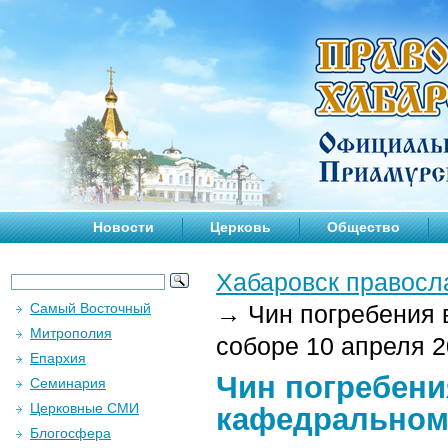
Новости
Церковь
Общество
Хабаровск правосл
Самый Восточный
→
Чин погребения 
Митрополия
соборе 10 апреля 20
Епархия
Чин погребени
Семинария
Церковные СМИ
кафедральном 
Блогосфера