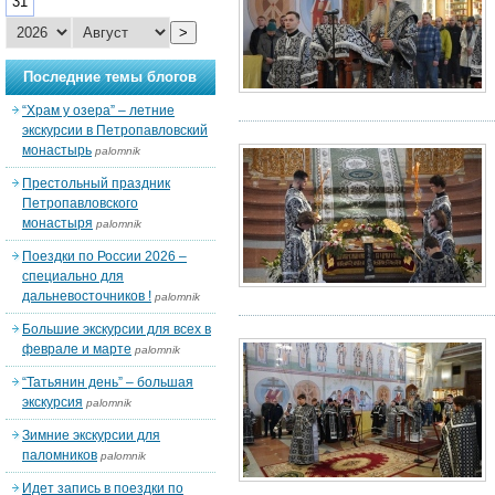
31
>
Последние темы блогов
“Храм у озера” – летние
экскурсии в Петропавловский
монастырь
palomnik
Престольный праздник
Петропавловского
монастыря
palomnik
Поездки по России 2026 –
специально для
дальневосточников !
palomnik
Большие экскурсии для всех в
феврале и марте
palomnik
“Татьянин день” – большая
экскурсия
palomnik
Зимние экскурсии для
паломников
palomnik
Идет запись в поездки по