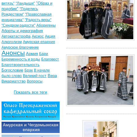
"Образ и
витязь"
"Ландыши"
подобие"
"Поделись
Рождеством"
"Православная
инициатива"
"Радость веры"
"Синдром радости"
Аборигены
Аборты и демография
Автокатастрофа
Аксиос
Акция
Алкоголизм
Амурская епархия
Амурское благочиние
Анонсы
Армия
Бари
Беременность и роды
Благовест
Благотворительность
Богословие
Брак
В начале
Вера
было слово
Великий пост
Викариатство
Вопросы
Показать все теги