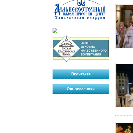
Вконтакте
Однокласники