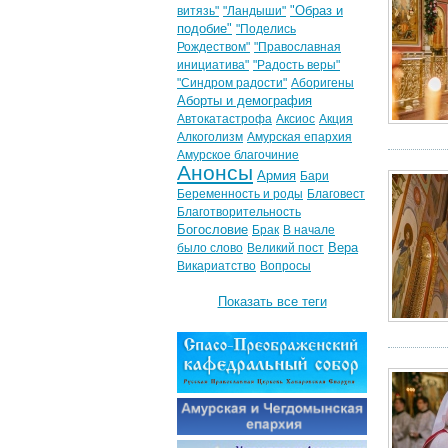
"Образ и
витязь"
"Ландыши"
подобие"
"Поделись
Рождеством"
"Православная
инициатива"
"Радость веры"
"Синдром радости"
Аборигены
Аборты и демография
Автокатастрофа
Аксиос
Акция
Алкоголизм
Амурская епархия
Амурское благочиние
Анонсы
Армия
Бари
Беременность и роды
Благовест
Благотворительность
Богословие
Брак
В начале
Вера
было слово
Великий пост
Викариатство
Вопросы
Показать все теги