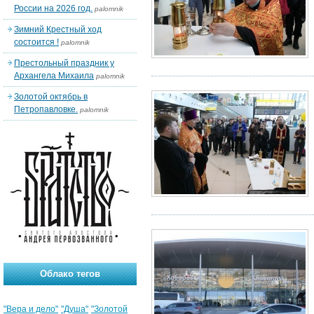
России на 2026 год.
palomnik
Зимний Крестный ход
состоится !
palomnik
Престольный праздник у
Архангела Михаила
palomnik
Золотой октябрь в
Петропавловке.
palomnik
Облако тегов
"Вера и дело"
"Душа"
"Золотой