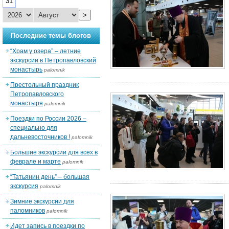
31
>
Последние темы блогов
“Храм у озера” – летние
экскурсии в Петропавловский
монастырь
palomnik
Престольный праздник
Петропавловского
монастыря
palomnik
Поездки по России 2026 –
специально для
дальневосточников !
palomnik
Большие экскурсии для всех в
феврале и марте
palomnik
“Татьянин день” – большая
экскурсия
palomnik
Зимние экскурсии для
паломников
palomnik
Идет запись в поездки по