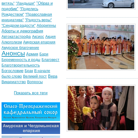
"Образ и
витязь"
"Ландыши"
подобие"
"Поделись
Рождеством"
"Православная
инициатива"
"Радость веры"
"Синдром радости"
Аборигены
Аборты и демография
Автокатастрофа
Аксиос
Акция
Алкоголизм
Амурская епархия
Амурское благочиние
Анонсы
Армия
Бари
Беременность и роды
Благовест
Благотворительность
Богословие
Брак
В начале
Вера
было слово
Великий пост
Викариатство
Вопросы
Показать все теги