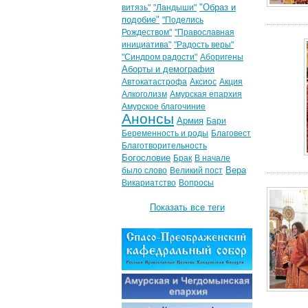
"Образ и
витязь"
"Ландыши"
подобие"
"Поделись
Рождеством"
"Православная
инициатива"
"Радость веры"
"Синдром радости"
Аборигены
Аборты и демография
Автокатастрофа
Аксиос
Акция
Алкоголизм
Амурская епархия
Амурское благочиние
Анонсы
Армия
Бари
Беременность и роды
Благовест
Благотворительность
Богословие
Брак
В начале
Вера
было слово
Великий пост
Викариатство
Вопросы
Показать все теги