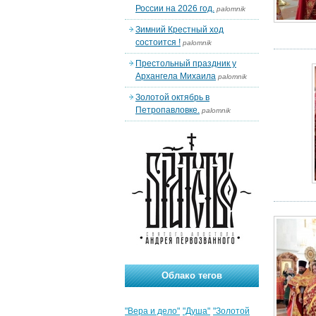
России на 2026 год.
palomnik
Зимний Крестный ход
состоится !
palomnik
Престольный праздник у
Архангела Михаила
palomnik
Золотой октябрь в
Петропавловке.
palomnik
Облако тегов
"Вера и дело"
"Душа"
"Золотой