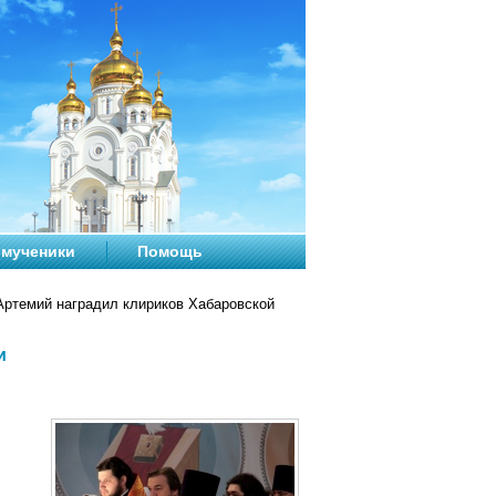
мученики
Помощь
ртемий наградил клириков Хабаровской
и