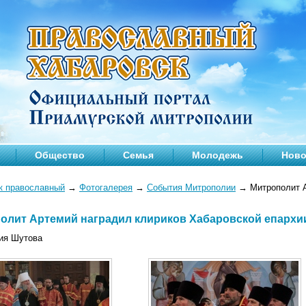
Общество
Семья
Молодежь
Ново
к православный
→
Фотогалерея
→
События Митрополии
→
Митрополит А
олит Артемий наградил клириков Хабаровской епархи
ия Шутова