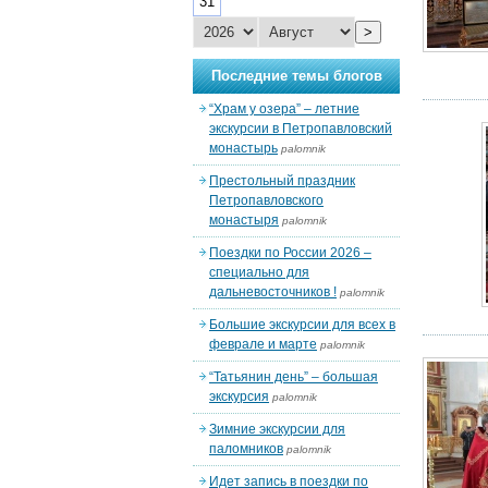
31
>
Последние темы блогов
“Храм у озера” – летние
экскурсии в Петропавловский
монастырь
palomnik
Престольный праздник
Петропавловского
монастыря
palomnik
Поездки по России 2026 –
специально для
дальневосточников !
palomnik
Большие экскурсии для всех в
феврале и марте
palomnik
“Татьянин день” – большая
экскурсия
palomnik
Зимние экскурсии для
паломников
palomnik
Идет запись в поездки по