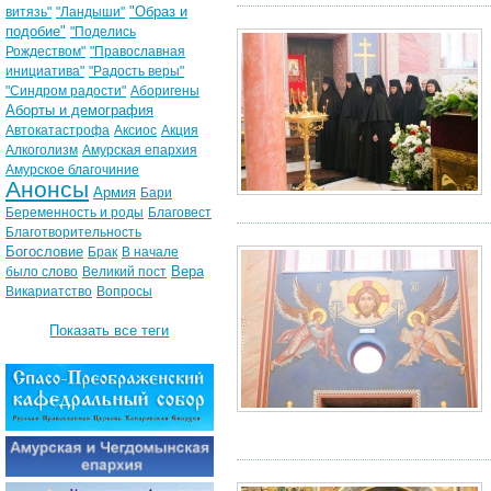
"Образ и
витязь"
"Ландыши"
подобие"
"Поделись
Рождеством"
"Православная
инициатива"
"Радость веры"
"Синдром радости"
Аборигены
Аборты и демография
Автокатастрофа
Аксиос
Акция
Алкоголизм
Амурская епархия
Амурское благочиние
Анонсы
Армия
Бари
Беременность и роды
Благовест
Благотворительность
Богословие
Брак
В начале
Вера
было слово
Великий пост
Викариатство
Вопросы
Показать все теги