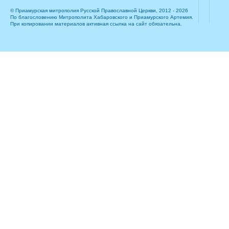
© Приамурская митрополия Русской Православной Церкви, 2012 - 2026
По благословению Митрополита Хабаровского и Приамурского Артемия.
При копировании материалов активная ссылка на сайт обязательна.