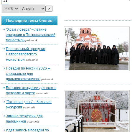
31
>
Последние темы блогов
“Храм у озера” – летние
экскурсии в Петропавловский
монастырь
palomnik
Престольный праздник
Петропавловского
монастыря
palomnik
Поездки по России 2026 –
специально для
дальневосточников !
palomnik
Большие экскурсии для всех в
феврале и марте
palomnik
“Татьянин день” – большая
экскурсия
palomnik
Зимние экскурсии для
паломников
palomnik
Идет запись в поездки по