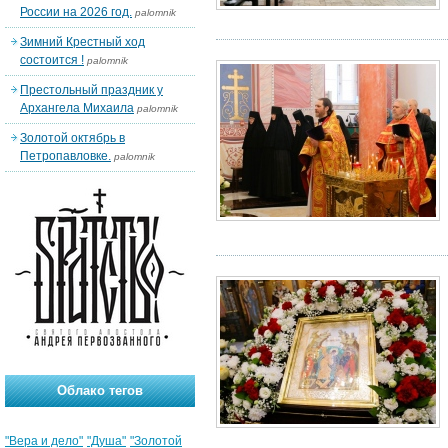
России на 2026 год.
palomnik
Зимний Крестный ход
состоится !
palomnik
Престольный праздник у
Архангела Михаила
palomnik
Золотой октябрь в
Петропавловке.
palomnik
Облако тегов
"Вера и дело"
"Душа"
"Золотой