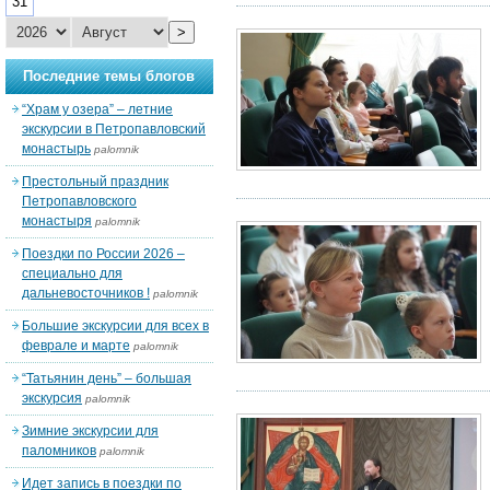
31
>
Последние темы блогов
“Храм у озера” – летние
экскурсии в Петропавловский
монастырь
palomnik
Престольный праздник
Петропавловского
монастыря
palomnik
Поездки по России 2026 –
специально для
дальневосточников !
palomnik
Большие экскурсии для всех в
феврале и марте
palomnik
“Татьянин день” – большая
экскурсия
palomnik
Зимние экскурсии для
паломников
palomnik
Идет запись в поездки по