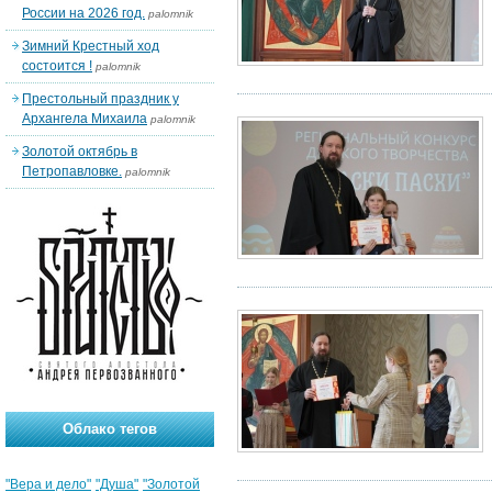
России на 2026 год.
palomnik
Зимний Крестный ход
состоится !
palomnik
Престольный праздник у
Архангела Михаила
palomnik
Золотой октябрь в
Петропавловке.
palomnik
Облако тегов
"Вера и дело"
"Душа"
"Золотой