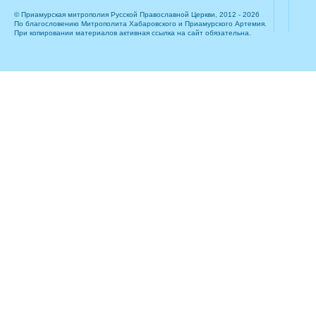
© Приамурская митрополия Русской Православной Церкви, 2012 - 2026
По благословению Митрополита Хабаровского и Приамурского Артемия.
При копировании материалов активная ссылка на сайт обязательна.