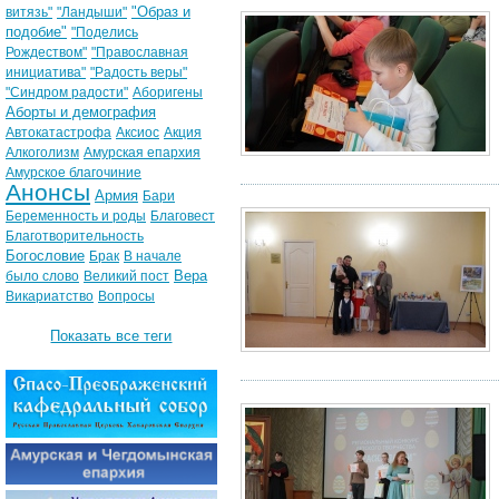
"Образ и
витязь"
"Ландыши"
подобие"
"Поделись
Рождеством"
"Православная
инициатива"
"Радость веры"
"Синдром радости"
Аборигены
Аборты и демография
Автокатастрофа
Аксиос
Акция
Алкоголизм
Амурская епархия
Амурское благочиние
Анонсы
Армия
Бари
Беременность и роды
Благовест
Благотворительность
Богословие
Брак
В начале
Вера
было слово
Великий пост
Викариатство
Вопросы
Показать все теги