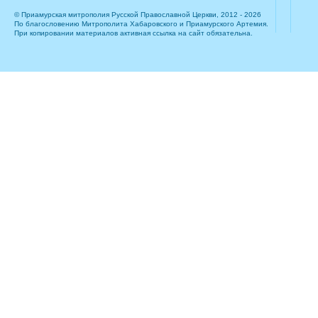
© Приамурская митрополия Русской Православной Церкви, 2012 - 2026
По благословению Митрополита Хабаровского и Приамурского Артемия.
При копировании материалов активная ссылка на сайт обязательна.