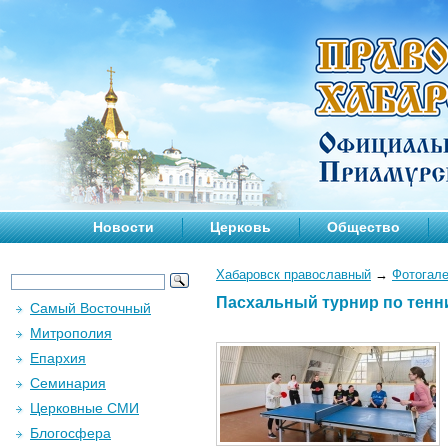
Новости
Церковь
Общество
Хабаровск православный
→
Фотогал
Пасхальный турнир по теннис
Самый Восточный
Митрополия
Епархия
Семинария
Церковные СМИ
Блогосфера