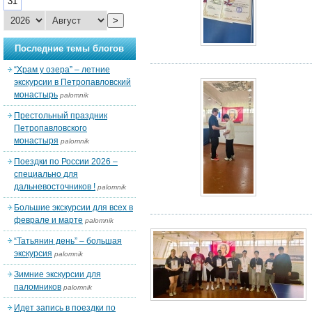
31
>
Последние темы блогов
“Храм у озера” – летние
экскурсии в Петропавловский
монастырь
palomnik
Престольный праздник
Петропавловского
монастыря
palomnik
Поездки по России 2026 –
специально для
дальневосточников !
palomnik
Большие экскурсии для всех в
феврале и марте
palomnik
“Татьянин день” – большая
экскурсия
palomnik
Зимние экскурсии для
паломников
palomnik
Идет запись в поездки по