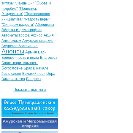
"Образ и
витязь"
"Ландыши"
подобие"
"Поделись
Рождеством"
"Православная
инициатива"
"Радость веры"
"Синдром радости"
Аборигены
Аборты и демография
Автокатастрофа
Аксиос
Акция
Алкоголизм
Амурская епархия
Амурское благочиние
Анонсы
Армия
Бари
Беременность и роды
Благовест
Благотворительность
Богословие
Брак
В начале
Вера
было слово
Великий пост
Викариатство
Вопросы
Показать все теги