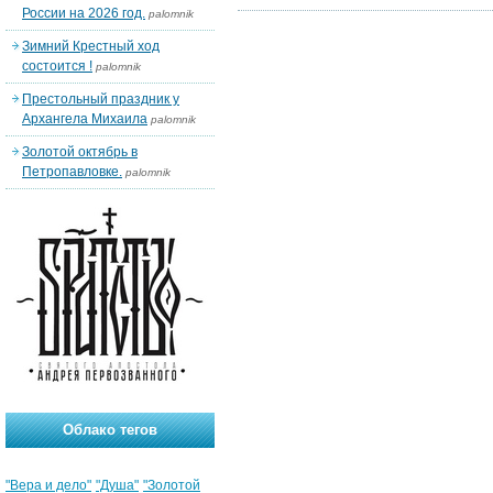
России на 2026 год.
palomnik
Зимний Крестный ход
состоится !
palomnik
Престольный праздник у
Архангела Михаила
palomnik
Золотой октябрь в
Петропавловке.
palomnik
Облако тегов
"Вера и дело"
"Душа"
"Золотой