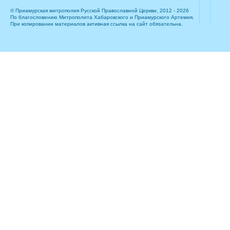
© Приамурская митрополия Русской Православной Церкви, 2012 - 2026
По благословению Митрополита Хабаровского и Приамурского Артемия.
При копировании материалов активная ссылка на сайт обязательна.