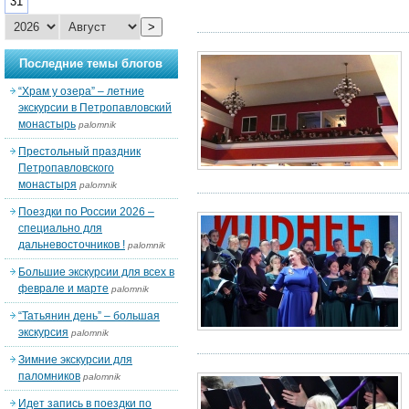
31
>
Последние темы блогов
“Храм у озера” – летние
экскурсии в Петропавловский
монастырь
palomnik
Престольный праздник
Петропавловского
монастыря
palomnik
Поездки по России 2026 –
специально для
дальневосточников !
palomnik
Большие экскурсии для всех в
феврале и марте
palomnik
“Татьянин день” – большая
экскурсия
palomnik
Зимние экскурсии для
паломников
palomnik
Идет запись в поездки по