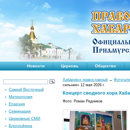
Новости
Церковь
Общество
Хабаровск православный
→
Фотогал
сильнее» 12 мая 2026 г.
Самый Восточный
Концерт сводного хора Хаба
Митрополия
Фото: Роман Редников
Епархия
Семинария
Церковные СМИ
Блогосфера