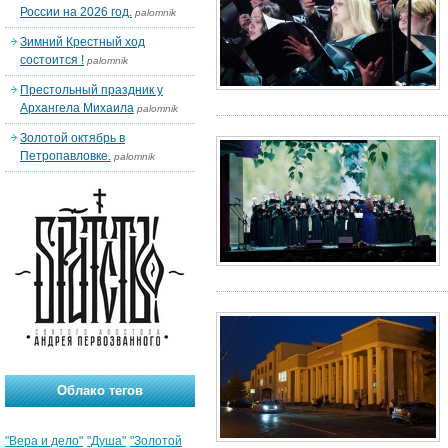
России на 2026 год.
palomnik
Зимний Крестный ход
состоится !
palomnik
Престольный праздник у
Архангела Михаила
palomnik
Золотой октябрь в
Петропавловке.
palomnik
Облако тегов
"Вера и дело"
"Душа"
"Золотой