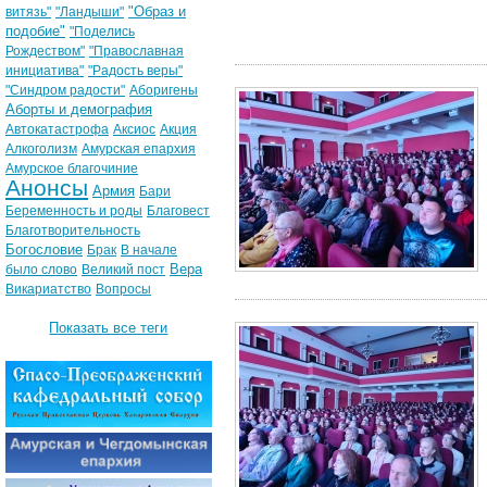
"Образ и
витязь"
"Ландыши"
подобие"
"Поделись
Рождеством"
"Православная
инициатива"
"Радость веры"
"Синдром радости"
Аборигены
Аборты и демография
Автокатастрофа
Аксиос
Акция
Алкоголизм
Амурская епархия
Амурское благочиние
Анонсы
Армия
Бари
Беременность и роды
Благовест
Благотворительность
Богословие
Брак
В начале
Вера
было слово
Великий пост
Викариатство
Вопросы
Показать все теги