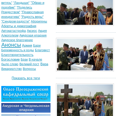
"Образ и
витязь"
"Ландыши"
подобие"
"Поделись
Рождеством"
"Православная
инициатива"
"Радость веры"
"Синдром радости"
Аборигены
Аборты и демография
Автокатастрофа
Аксиос
Акция
Алкоголизм
Амурская епархия
Амурское благочиние
Анонсы
Армия
Бари
Беременность и роды
Благовест
Благотворительность
Богословие
Брак
В начале
Вера
было слово
Великий пост
Викариатство
Вопросы
Показать все теги