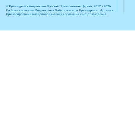
© Приамурская митрополия Русской Православной Церкви, 2012 - 2026
По благословению Митрополита Хабаровского и Приамурского Артемия.
При копировании материалов активная ссылка на сайт обязательна.