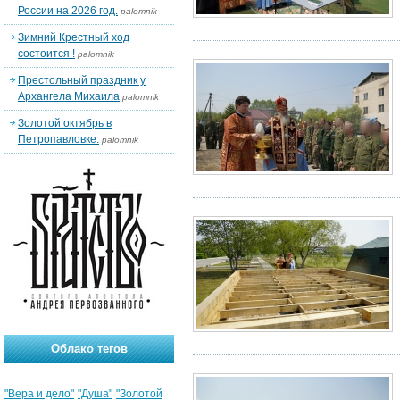
России на 2026 год.
palomnik
Зимний Крестный ход
состоится !
palomnik
Престольный праздник у
Архангела Михаила
palomnik
Золотой октябрь в
Петропавловке.
palomnik
Облако тегов
"Вера и дело"
"Душа"
"Золотой