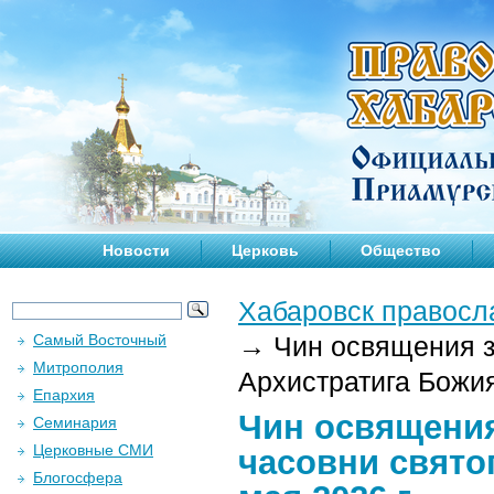
Новости
Церковь
Общество
Хабаровск правосл
Самый Восточный
→
Чин освящения з
Митрополия
Архистратига Божия
Епархия
Чин освящения
Семинария
Церковные СМИ
часовни свято
Блогосфера