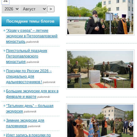
31
>
Последние темы блогов
“Храм у озера” – летние
экскурсии в Петропавловский
монастырь
palomnik
Престольный праздник
Петропавловского
монастыря
palomnik
Поездки по России 2026 –
специально для
дальневосточников !
palomnik
Большие экскурсии для всех в
феврале и марте
palomnik
“Татьянин день” – большая
экскурсия
palomnik
Зимние экскурсии для
паломников
palomnik
Идет запись в поездки по