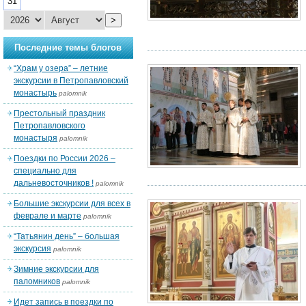
31
>
Последние темы блогов
“Храм у озера” – летние
экскурсии в Петропавловский
монастырь
palomnik
Престольный праздник
Петропавловского
монастыря
palomnik
Поездки по России 2026 –
специально для
дальневосточников !
palomnik
Большие экскурсии для всех в
феврале и марте
palomnik
“Татьянин день” – большая
экскурсия
palomnik
Зимние экскурсии для
паломников
palomnik
Идет запись в поездки по