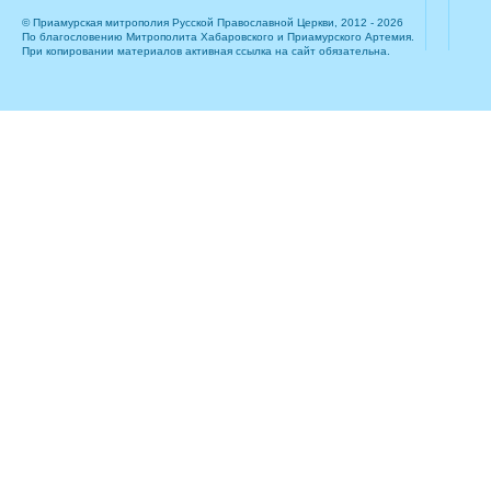
© Приамурская митрополия Русской Православной Церкви, 2012 - 2026
По благословению Митрополита Хабаровского и Приамурского Артемия.
При копировании материалов активная ссылка на сайт обязательна.