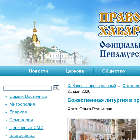
Новости
Церковь
Общество
Хабаровск православный
→
Фотогал
21 мая 2026 г.
Самый Восточный
Божественная литургия в пра
Митрополия
Фото: Ольга Редникова
Епархия
Семинария
Церковные СМИ
Блогосфера