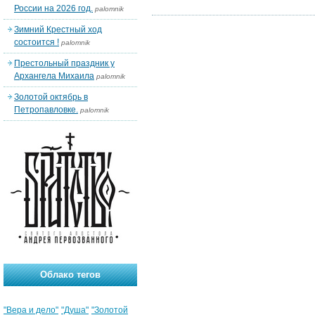
России на 2026 год.
palomnik
Зимний Крестный ход
состоится !
palomnik
Престольный праздник у
Архангела Михаила
palomnik
Золотой октябрь в
Петропавловке.
palomnik
Облако тегов
"Вера и дело"
"Душа"
"Золотой