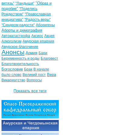
"Образ и
витязь"
"Ландыши"
подобие"
"Поделись
Рождеством"
"Православная
инициатива"
"Радость веры"
"Синдром радости"
Аборигены
Аборты и демография
Автокатастрофа
Аксиос
Акция
Алкоголизм
Амурская епархия
Амурское благочиние
Анонсы
Армия
Бари
Беременность и роды
Благовест
Благотворительность
Богословие
Брак
В начале
Вера
было слово
Великий пост
Викариатство
Вопросы
Показать все теги