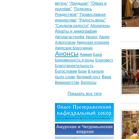
"Образ и
витязь"
"Ландыши"
подобие"
"Поделись
Рождеством"
"Православная
инициатива"
"Радость веры"
"Синдром радости"
Аборигены
Аборты и демография
Автокатастрофа
Аксиос
Акция
Алкоголизм
Амурская епархия
Амурское благочиние
Анонсы
Армия
Бари
Беременность и роды
Благовест
Благотворительность
Богословие
Брак
В начале
Вера
было слово
Великий пост
Викариатство
Вопросы
Показать все теги