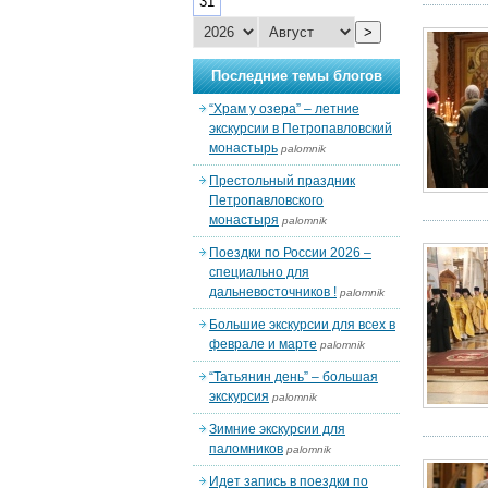
31
>
Последние темы блогов
“Храм у озера” – летние
экскурсии в Петропавловский
монастырь
palomnik
Престольный праздник
Петропавловского
монастыря
palomnik
Поездки по России 2026 –
специально для
дальневосточников !
palomnik
Большие экскурсии для всех в
феврале и марте
palomnik
“Татьянин день” – большая
экскурсия
palomnik
Зимние экскурсии для
паломников
palomnik
Идет запись в поездки по