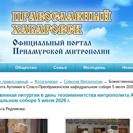
Общество
Семья
Молодежь
Ново
к православный
→
Фотогалерея
→
События Митрополии
→
Божественная
ита Артемия в Спасо-Преображенском кафедральном соборе 5 июля 2026
венная литургия в день тезоименитства митрополита
альном соборе 5 июля 2026 г.
ьга Редникова