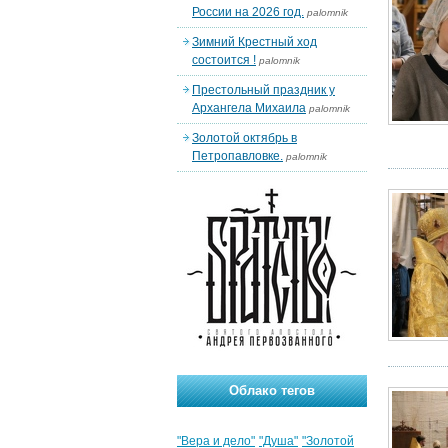
России на 2026 год.
palomnik
Зимний Крестный ход
состоится !
palomnik
Престольный праздник у
Архангела Михаила
palomnik
Золотой октябрь в
Петропавловке.
palomnik
Облако тегов
"Вера и дело"
"Душа"
"Золотой