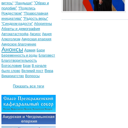
"Образ и
витязь"
"Ландыши"
подобие"
"Поделись
Рождеством"
"Православная
инициатива"
"Радость веры"
"Синдром радости"
Аборигены
Аборты и демография
Автокатастрофа
Аксиос
Акция
Алкоголизм
Амурская епархия
Амурское благочиние
Анонсы
Армия
Бари
Беременность и роды
Благовест
Благотворительность
Богословие
Брак
В начале
Вера
было слово
Великий пост
Викариатство
Вопросы
Показать все теги