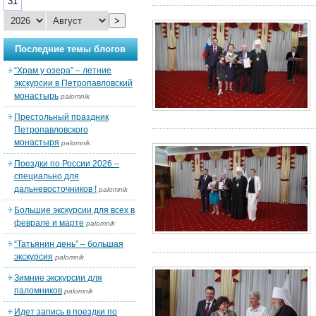
31
>
Последние темы блогов
“Храм у озера” – летние
экскурсии в Петропавловский
монастырь
palomnik
Престольный праздник
Петропавловского
монастыря
palomnik
Поездки по России 2026 –
специально для
дальневосточников !
palomnik
Большие экскурсии для всех в
феврале и марте
palomnik
“Татьянин день” – большая
экскурсия
palomnik
Зимние экскурсии для
паломников
palomnik
Идет запись в поездки по