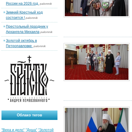
России на 2026 год.
palomnik
Зимний Крестный ход
состоится !
palomnik
Престольный праздник у
Архангела Михаила
palomnik
Золотой октябрь в
Петропавловке.
palomnik
Облако тегов
"Вера и дело"
"Душа"
"Золотой