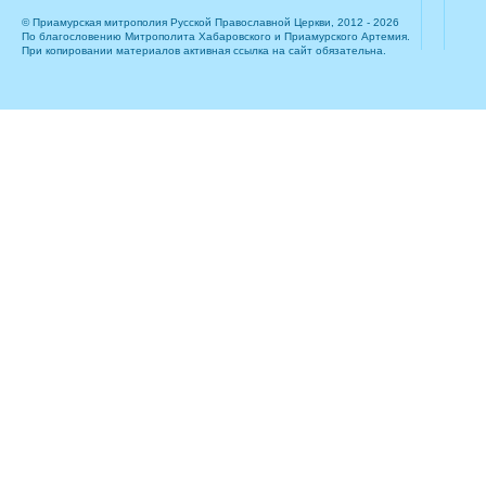
© Приамурская митрополия Русской Православной Церкви, 2012 - 2026
По благословению Митрополита Хабаровского и Приамурского Артемия.
При копировании материалов активная ссылка на сайт обязательна.