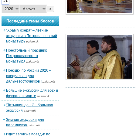
31
>
Последние темы блогов
“Храм у озера” – летние
экскурсии в Петропавловский
монастырь
palomnik
Престольный праздник
Петропавловского
монастыря
palomnik
Поездки по России 2026 –
специально для
дальневосточников !
palomnik
Большие экскурсии для всех в
феврале и марте
palomnik
“Татьянин день” – большая
экскурсия
palomnik
Зимние экскурсии для
паломников
palomnik
Идет запись в поездки по