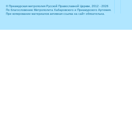
© Приамурская митрополия Русской Православной Церкви, 2012 - 2026
По благословению Митрополита Хабаровского и Приамурского Артемия.
При копировании материалов активная ссылка на сайт обязательна.