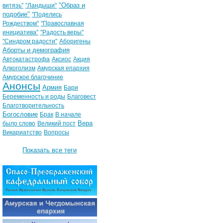
"Образ и
витязь"
"Ландыши"
подобие"
"Поделись
Рождеством"
"Православная
инициатива"
"Радость веры"
"Синдром радости"
Аборигены
Аборты и демография
Автокатастрофа
Аксиос
Акция
Алкоголизм
Амурская епархия
Амурское благочиние
Анонсы
Армия
Бари
Беременность и роды
Благовест
Благотворительность
Богословие
Брак
В начале
Вера
было слово
Великий пост
Викариатство
Вопросы
Показать все теги