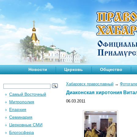
Новости
Церковь
Общество
Хабаровск православный
→
Фотогал
Диаконская хиротония Вита
Самый Восточный
06.03.2011
Митрополия
Епархия
Семинария
Церковные СМИ
Блогосфера