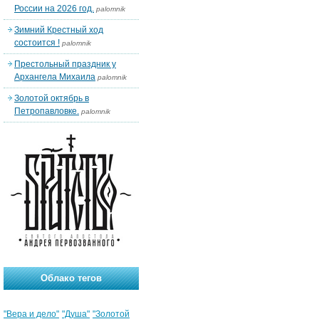
России на 2026 год.
palomnik
Зимний Крестный ход
состоится !
palomnik
Престольный праздник у
Архангела Михаила
palomnik
Золотой октябрь в
Петропавловке.
palomnik
Облако тегов
"Вера и дело"
"Душа"
"Золотой