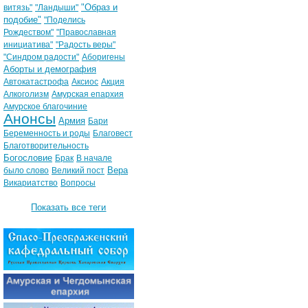
"Образ и
витязь"
"Ландыши"
подобие"
"Поделись
Рождеством"
"Православная
инициатива"
"Радость веры"
"Синдром радости"
Аборигены
Аборты и демография
Автокатастрофа
Аксиос
Акция
Алкоголизм
Амурская епархия
Амурское благочиние
Анонсы
Армия
Бари
Беременность и роды
Благовест
Благотворительность
Богословие
Брак
В начале
Вера
было слово
Великий пост
Викариатство
Вопросы
Показать все теги