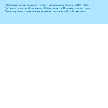
© Приамурская митрополия Русской Православной Церкви, 2012 - 2026
По благословению Митрополита Хабаровского и Приамурского Артемия.
При копировании материалов активная ссылка на сайт обязательна.