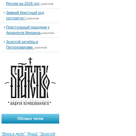
России на 2026 год.
palomnik
Зимний Крестный ход
состоится !
palomnik
Престольный праздник у
Архангела Михаила
palomnik
Золотой октябрь в
Петропавловке.
palomnik
Облако тегов
"Вера и дело"
"Душа"
"Золотой