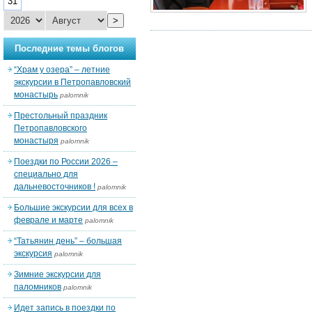
31
>
Последние темы блогов
“Храм у озера” – летние
экскурсии в Петропавловский
монастырь
palomnik
Престольный праздник
Петропавловского
монастыря
palomnik
Поездки по России 2026 –
специально для
дальневосточников !
palomnik
Большие экскурсии для всех в
феврале и марте
palomnik
“Татьянин день” – большая
экскурсия
palomnik
Зимние экскурсии для
паломников
palomnik
Идет запись в поездки по